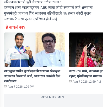
अजितदादासोबतची युती तोडण्याचा राणेंचा सल्ला?
दरम्यान आता महाराष्ट्रावर 7.80 लाख कोटी रूपयांचं कर्ज असताना
मुख्यमंत्री एकनाथ शिंदे लाडक्या बहिणींसाठी 46 हजार कोटी कुठून
आणणार? असा प्रश्न उपस्थित होतं आहे.
हे वाचलं का?
राष्ट्रकुल स्पर्धेत सुवर्णपदक मिळवणाऱ्या खेळाडूला
नवरा ICU मध्ये, नवऱ्याचा मृत्यू.
ताटकळत ठेवल्याची चर्चा, आता राज ठाकरेंनी दिलं
पहारा; प्रेमविवाहाचा भयानक अंत
स्पष्टीकरण
Aug 7 2026 12:59 PM
Aug 7 2026 1:09 PM
ADVERTISEMENT