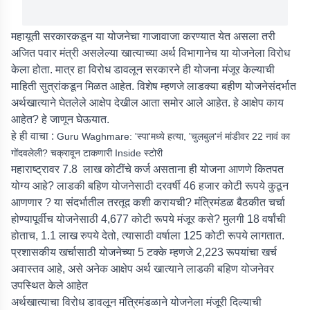
महायूती सरकारकडून या योजनेचा गाजावाजा करण्यात येत असला तरी
अजित पवार मंत्री असलेल्या खात्याच्या अर्थ विभागानेच या योजनेला विरोध
केला होता. मात्र हा विरोध डावलून सरकारने ही योजना मंजूर केल्याची
माहिती सुत्रांकडून मिळत आहेत. विशेष म्हणजे लाडक्या बहीण योजनेसंदर्भात
अर्थखात्याने घेतलेले आक्षेप देखील आता समोर आले आहेत. हे आक्षेप काय
आहेत? हे जाणून घेऊयात.
हे ही वाचा :
Guru Waghmare: 'स्पा'मध्ये हत्या, 'चुलबुल'नं मांडीवर 22 नावं का
गोंदवलेली? चक्रावून टाकणारी Inside स्टोरी
महाराष्ट्रावर 7.8 लाख कोटींचे कर्ज असताना ही योजना आणणे कितपत
योग्य आहे? लाडकी बहिण योजनेसाठी दरवर्षी 46 हजार कोटी रूपये कुठून
आणणार ? या संदर्भातील तरतूद कशी करायची? मंत्रिमंडळ बैठकीत चर्चा
होण्यापूर्वीच योजनेसाठी 4,677 कोटी रूपये मंजूर कसे? मुलगी 18 वर्षांची
होताच, 1.1 लाख रुपये देतो, त्यासाठी वर्षाला 125 कोटी रूपये लागतात.
प्रशासकीय खर्चासाठी योजनेच्या 5 टक्के म्हणजे 2,223 रूपयांचा खर्च
अवास्तव आहे, असे अनेक आक्षेप अर्थ खात्याने लाडकी बहिण योजनेवर
उपस्थित केले आहेत
अर्थखात्याचा विरोध डावलून मंत्रिमंडळाने योजनेला मंजूरी दिल्याची