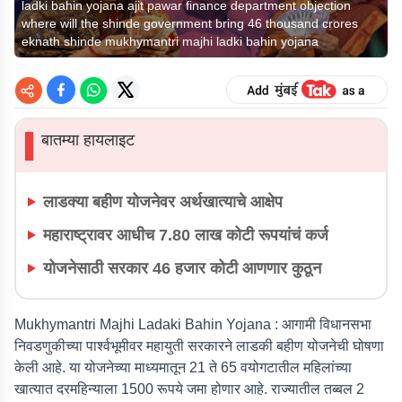
ladki bahin yojana ajit pawar finance department objection
where will the shinde government bring 46 thousand crores
eknath shinde mukhymantri majhi ladki bahin yojana
बातम्या हायलाइट
▌
लाडक्या बहीण योजनेवर अर्थखात्याचे आक्षेप
महाराष्ट्रावर आधीच 7.80 लाख कोटी रूपयांचं कर्ज
योजनेसाठी सरकार 46 हजार कोटी आणणार कुठून
Mukhymantri Majhi Ladaki Bahin Yojana : आगामी विधानसभा
निवडणुकीच्या पार्श्वभूमीवर महायुती सरकारने लाडकी बहीण योजनेची घोषणा
केली आहे. या योजनेच्या माध्यमातून 21 ते 65 वयोगटातील महिलांच्या
खात्यात दरमहिन्याला 1500 रूपये जमा होणार आहे. राज्यातील तब्बल 2