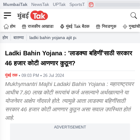
MumbaiTak
NewsTak
UPTak
SportsTak
CrimeTak
Lallantop
A
होम
राजकीय आखाडा
मुंबई Tak बैठक
निवडणूक
गुन्ह्यां
होम
बातम्या
ladki bahin yojana ajit pawar finance department objec
Ladki Bahin Yojana : 'लाडक्या बहिणीं'साठी सरकार
46 हजार कोटी आणणार कुठून?
मुंबई तक
• 09:03 PM • 26 Jul 2024
Mukhymantri Majhi Ladaki Bahin Yojana : महाराष्ट्रावर
आधीच 7.80 लाख कोटी रूपयांचं कर्ज असल्याने अर्थखात्याने या
योजनेवर आक्षेप नोंदवले होते. त्यामुळे आता लाडक्या बहिणींसाठी
सरकार 46 हजार कोटी आणणार कुठून असा सवाल उपस्थित होतं
आहे.
ADVERTISEMENT