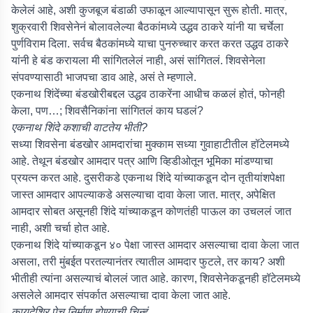
केलेलं आहे, अशी कुजबूज बंडाळी उफाळून आल्यापासून सुरू होती. मात्र,
शुक्रवारी शिवसेनेनं बोलावलेल्या बैठकांमध्ये उद्धव ठाकरे यांनी या चर्चेला
पुर्णविराम दिला. सर्वच बैठकांमध्ये याचा पुनरुच्चार करत करत उद्धव ठाकरे
यांनी हे बंड करायला मी सांगितलेलं नाही, असं सांगितलं. शिवसेनेला
संपवण्यासाठी भाजपचा डाव आहे, असं ते म्हणाले.
एकनाथ शिंदेंच्या बंडखोरीबद्दल उद्धव ठाकरेंना आधीच कळलं होतं, फोनही
केला, पण…; शिवसैनिकांना सांगितलं काय घडलं?
एकनाथ शिंदे कशाची वाटतेय भीती?
सध्या शिवसेना बंडखोर आमदारांचा मुक्काम सध्या गुवाहाटीतील हॉटेलमध्ये
आहे. तेथून बंडखोर आमदार पत्र आणि व्हिडीओतून भूमिका मांडण्याचा
प्रयत्न करत आहे. दुसरीकडे एकनाथ शिंदे यांच्याकडून दोन तृतीयांशपेक्षा
जास्त आमदार आपल्याकडे असल्याचा दावा केला जात. मात्र, अपेक्षित
आमदार सोबत असूनही शिंदे यांच्याकडून कोणतंही पाऊल का उचललं जात
नाही, अशी चर्चा होत आहे.
एकनाथ शिंदे यांच्याकडून ४० पेक्षा जास्त आमदार असल्याचा दावा केला जात
असला, तरी मुंबईत परतल्यानंतर त्यातील आमदार फुटले, तर काय? अशी
भीतीही त्यांना असल्याचं बोललं जात आहे. कारण, शिवसेनेकडूनही हॉटेलमध्ये
असलेले आमदार संपर्कात असल्याचा दावा केला जात आहे.
कायदेशिर पेच निर्माण होण्याची चिन्हं