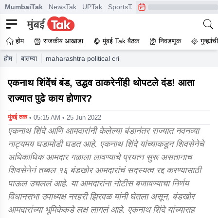
MumbaiTak
NewsTak
UPTak
SportsTak
CrimeTak
Lallantop
A
होम
राजकीय आखाडा
मुंबई Tak बैठक
निवडणूक
गुन्ह्यां
होम
बातम्या
maharashtra political crisis what to expect now in the u
एकनाथ शिंदेंचं बंड, उद्धव ठाकरेनींही थोपटले दंड! आता
राज्यात पुढे काय होणार?
मुंबई तक
• 05:15 AM • 25 Jun 2022
एकनाथ शिंदे आणि आमदारांनी केलेल्या बंडानंतर राज्यात नवनव्या
नाट्यमय घडामोडी घडत आहे. एकनाथ शिंदे यांच्याकडून शिवसेनेचे
अधिकाधिक आमदार गळाला लावण्याचे प्रयत्न सुरू असतानाच
शिवसेनेनं तब्बल १६ बंडखोर आमदारांचं सदस्यत्व रद्द करण्यासाठी
पाऊल उचललं आहे. या आमदारांना नोटीस बजावण्याचा निर्णय
विधानसभा उपाध्यक्ष नरहरी झिरवळ यांनी घेतला असून, बंडखोर
आमदारांच्या भूमिकेकडे लक्ष लागलं आहे. एकनाथ शिंदे यांच्यासह