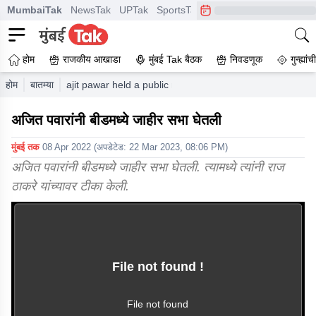
MumbaiTak
NewsTak
UPTak
SportsTak
CrimeTak
Lallantop
A
होम
राजकीय आखाडा
मुंबई Tak बैठक
निवडणूक
गुन्ह्यां
होम
बातम्या
ajit pawar held a public meeting in beed
अजित पवारांनी बीडमध्ये जाहीर सभा घेतली
मुंबई तक
08 Apr 2022
(अपडेटेड:
22 Mar 2023, 08:06 PM
)
अजित पवारांनी बीडमध्ये जाहीर सभा घेतली. त्यामध्ये त्यांनी राज
ठाकरे यांच्यावर टीका केली.
File not found !
This video file cannot
be played.
(Error Code: 102630)
File not found