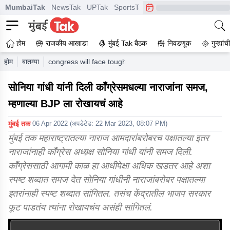
MumbaiTak
NewsTak
UPTak
SportsTak
CrimeTak
Lallantop
A
होम
राजकीय आखाडा
मुंबई Tak बैठक
निवडणूक
गुन्ह्यां
होम
बातम्या
congress will face tough situation we must stand unite
सोनिया गांधी यांनी दिली काँग्रेसमधल्या नाराजांना समज,
म्हणाल्या BJP ला रोखायचं आहे
मुंबई तक
06 Apr 2022
(अपडेटेड:
22 Mar 2023, 08:07 PM
)
मुंबई तक महाराष्ट्रातल्या नाराज आमदारांबरोबरच पक्षातल्या इतर
नाराजांनाही काँग्रेस अध्य़क्ष सोनिया गांधी यांनी समज दिली.
काँग्रेससाठी आगामी काळ हा आधीपेक्षा अधिक खडतर आहे अशा
स्पष्ट शब्दात समज देत सोनिया गांधीनी नाराजांबरोबर पक्षातल्या
इतरांनाही स्पष्ट शब्दात सांगितल. तसंच केंद्रातील भाजप सरकार
फूट पाडतंय त्यांना रोखायचंय असंही सांगितलं.