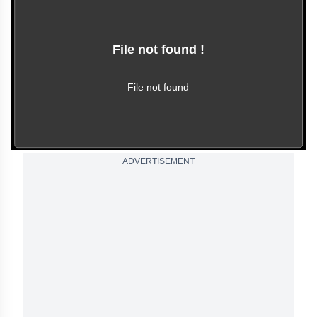
File not found !
This video file cannot
be played.
(Error Code: 102630)
File not found
ADVERTISEMENT