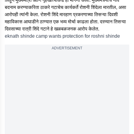
लिहून मुख्यमंत्री आणि गृहखात्याकडे ही मागणी केली. मुख्यमंत्र्यांचे नाव
बदनाम करण्याकरिता ठाकरे गटाचेच कार्यकर्ते रोशनी शिंदेला मारतील, असा
आरोपही त्यांनी केला. रोशनी शिंदे मारहाण प्रकरणाच्या तिसऱ्या दिवशी
महाविकास आघाडीने ठाण्यात एक भव्य मोर्चा काढला होता. दरम्यान तिसऱ्या
दिवसाच्या रात्री शिंदे गटाने हे खळबळजनक आरोप केलेत.
eknath shinde camp wants protection for roshni shinde
ADVERTISEMENT