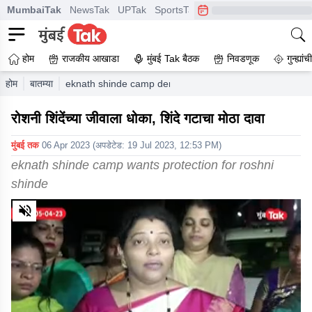
MumbaiTak
NewsTak
UPTak
SportsTak
CrimeTak
Lallantop
A
होम
राजकीय आखाडा
मुंबई Tak बैठक
निवडणूक
गुन्ह्यां
होम
बातम्या
eknath shinde camp demands protection for roshni shi
रोशनी शिंदेंच्या जीवाला धोका, शिंदे गटाचा मोठा दावा
मुंबई तक
06 Apr 2023
(अपडेटेड:
19 Jul 2023, 12:53 PM
)
eknath shinde camp wants protection for roshni
shinde
0
of
3
minutes,
10
seconds