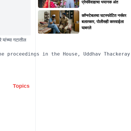
प्रेमविवाहाचा भयानक अंत
कॉन्स्टेबलचा घटस्फोटित नर्सवर
बलात्कार, पोलीसही कारवाईला
घाबरले
 यांच्या गटातील
Topics