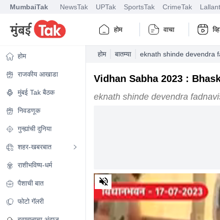
MumbaiTak
NewsTak
UPTak
SportsTak
CrimeTak
Lallan
होम
वाचा
व्
होम
बातम्या
eknath shinde devendra fa
होम
राजकीय आखाडा
Vidhan Sabha 2023 : Bhaskar 
मुंबई Tak बैठक
eknath shinde devendra fadnavis
निवडणूक
गुन्ह्यांची दुनिया
शहर-खबरबात
राशीभविष्य-धर्म
0
पैशाची बात
of
1
minute,
फोटो गॅलरी
27
seconds
Volume
हवामानाचा अंदाज