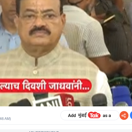
:46 AM
)