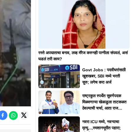
रस्ते अपघाताचा बनाव, लव्ह मॅरेज करुनही पत्नीला संपवलं, असं
घडलं तरी काय?
Govt Jobs : पदवीधरांसाठी
खुशखबर, SBI मध्ये भरती
सुरु; लगेच करा अर्ज
राष्ट्रकुल स्पर्धेत सुवर्णपदक
मिळवणाऱ्या खेळाडूला ताटकळत
ठेवल्याची चर्चा, आता राज
ठाकरेंनी दिलं स्पष्टीकरण
नवरा ICU मध्ये, नवऱ्याचा
मृत्यू...,स्मशानभूमीत पहारा;