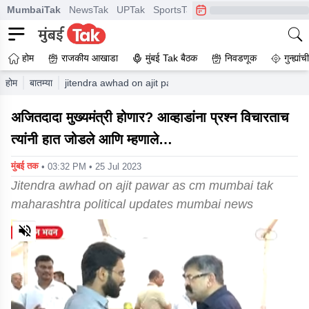
MumbaiTak
NewsTak
UPTak
SportsTak
CrimeTak
Lallantop
A
होम
राजकीय आखाडा
मुंबई Tak बैठक
निवडणूक
गुन्ह्यां
होम
बातम्या
jitendra awhad on ajit pawar as cm mumbai tak maharas
अजितदादा मुख्यमंत्री होणार? आव्हाडांना प्रश्न विचारताच
त्यांनी हात जोडले आणि म्हणाले…
मुंबई तक
• 03:32 PM • 25 Jul 2023
Jitendra awhad on ajit pawar as cm mumbai tak
maharashtra political updates mumbai news
0
of
1
minute,
48
seconds