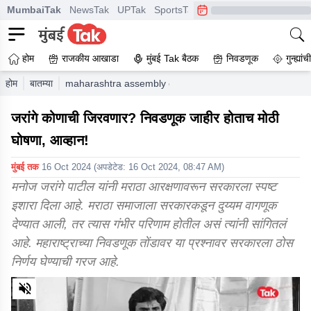
MumbaiTak
NewsTak
UPTak
SportsTak
CrimeTak
Lallantop
A
होम
राजकीय आखाडा
मुंबई Tak बैठक
निवडणूक
गुन्ह्यां
होम
बातम्या
maharashtra assembly election and maratha reservatio
जरांगे कोणाची जिरवणार? निवडणूक जाहीर होताच मोठी
घोषणा, आव्हान!
मुंबई तक
16 Oct 2024
(अपडेटेड:
16 Oct 2024, 08:47 AM
)
मनोज जरांगे पाटील यांनी मराठा आरक्षणावरून सरकारला स्पष्ट
इशारा दिला आहे. मराठा समाजाला सरकारकडून दुय्यम वागणूक
देण्यात आली, तर त्यास गंभीर परिणाम होतील असं त्यांनी सांगितलं
आहे. महाराष्ट्राच्या निवडणूक तोंडावर या प्रश्नावर सरकारला ठोस
निर्णय घेण्याची गरज आहे.
0
of
5