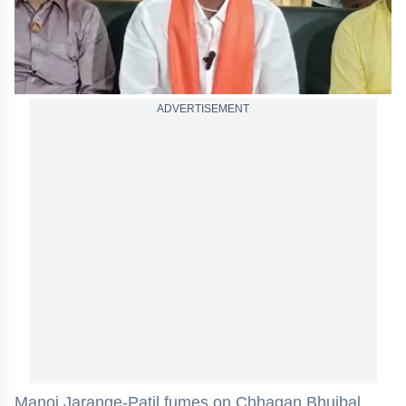
ADVERTISEMENT
Manoj Jarange-Patil fumes on Chhagan Bhujbal,