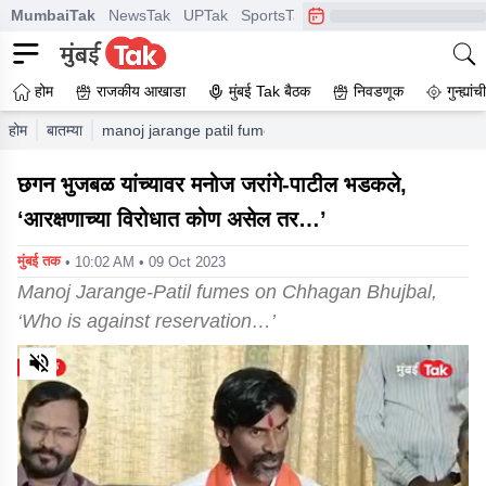
MumbaiTak
NewsTak
UPTak
SportsTak
CrimeTak
Lallantop
A
होम
राजकीय आखाडा
मुंबई Tak बैठक
निवडणूक
गुन्ह्यां
होम
बातम्या
manoj jarange patil fumes on chhagan bhujbal who is ag
छगन भुजबळ यांच्यावर मनोज जरांगे-पाटील भडकले,
‘आरक्षणाच्या विरोधात कोण असेल तर…’
मुंबई तक
• 10:02 AM • 09 Oct 2023
Manoj Jarange-Patil fumes on Chhagan Bhujbal,
‘Who is against reservation…’
0
of
2
minutes,
54
seconds