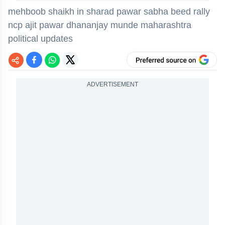
mehboob shaikh in sharad pawar sabha beed rally
ncp ajit pawar dhananjay munde maharashtra
political updates
ADVERTISEMENT