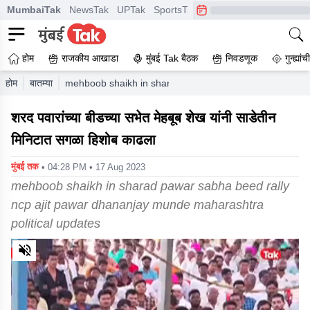
MumbaiTak
NewsTak
UPTak
SportsTak
CrimeTak
Lallantop
A
होम
राजकीय आखाडा
मुंबई Tak बैठक
निवडणूक
गुन्ह्यां
होम
बातम्या
mehboob shaikh in sharad pawar sabha beed rally ncp a
शरद पवारांच्या बीडच्या सभेत मेहबूब शेख यांनी साडेतीन
मिनिटात सगळा हिशोब काढला
मुंबई तक
• 04:28 PM • 17 Aug 2023
mehboob shaikh in sharad pawar sabha beed rally
ncp ajit pawar dhananjay munde maharashtra
political updates
0
of
3
minutes,
53
seconds