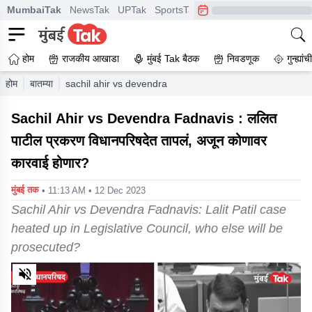
MumbaiTak
NewsTak
UPTak
SportsTak
CrimeTak
Lallantop
A
होम
राजकीय आखाडा
मुंबई Tak बैठक
निवडणूक
गुन्ह्यां
होम
बातम्या
sachil ahir vs devendra fadnavis lalit patil case heated u
Sachil Ahir vs Devendra Fadnavis : ललित
पाटील प्रकरण विधानपरिषदेत तापलं, अजून कोणावर
कारवाई होणार?
मुंबई तक
• 11:13 AM • 12 Dec 2023
Sachil Ahir vs Devendra Fadnavis: Lalit Patil case
heated up in Legislative Council, who else will be
prosecuted?
0
of
6
minutes,
43