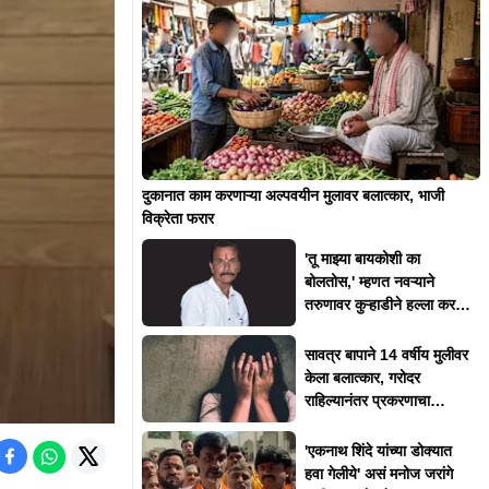
दुकानात काम करणाऱ्या अल्पवयीन मुलावर बलात्कार, भाजी
विक्रेता फरार
'तू माझ्या बायकोशी का
बोलतोस,' म्हणत नवऱ्याने
तरुणावर कुऱ्हाडीने हल्ला करत
संपवलं
सावत्र बापाने 14 वर्षीय मुलीवर
केला बलात्कार, गरोदर
राहिल्यानंतर प्रकरणाचा
उलगडा
'एकनाथ शिंदे यांच्या डोक्यात
हवा गेलीये' असं मनोज जरांगे