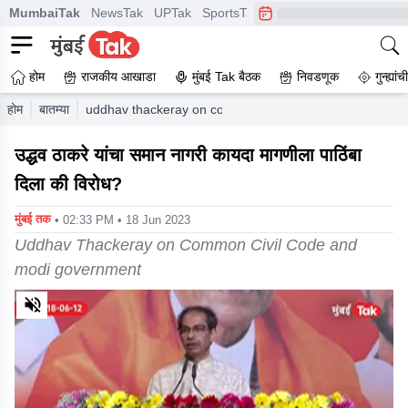
MumbaiTak
NewsTak
UPTak
SportsTak
CrimeTak
Lallantop
A
होम
राजकीय आखाडा
मुंबई Tak बैठक
निवडणूक
गुन्ह्यां
होम
बातम्या
uddhav thackeray on common civil code and modi gov
उद्धव ठाकरे यांचा समान नागरी कायदा मागणीला पाठिंबा
दिला की विरोध?
मुंबई तक
• 02:33 PM • 18 Jun 2023
Uddhav Thackeray on Common Civil Code and
modi government
0
of
1
minute,
3
seconds