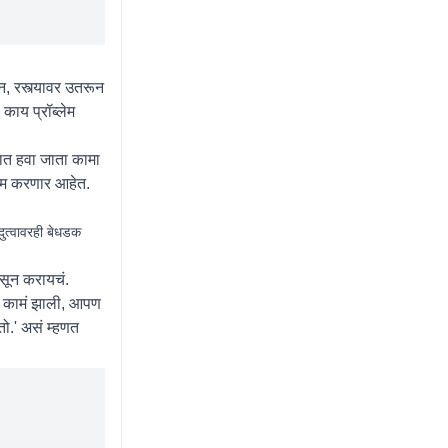
लन, रस्त्यावर उतरून
काय प्रॉब्लेम
यात हवा जाता कामा
च काम करणार आहेत.
त्वावरही बेधडक
ासून करायचं.
जी कामं झाली, आपण
तो.' असं म्हणत