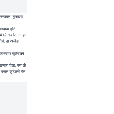
नसतात. तुम्हाला
ितदादा होते.
्ये छोटा-मोठा काही
ेणं, हा अजेंडा
राभवावर खुलेपणाने
मिळणार होता, पण तो
 मनात कुठेतरी येतं