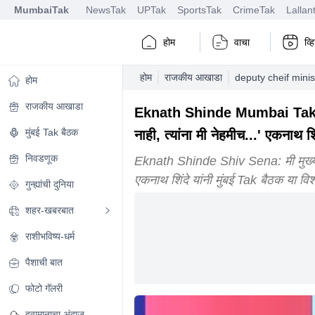
MumbaiTak
NewsTak
UPTak
SportsTak
CrimeTak
Lallan
होम
वाचा
व्
होम
राजकीय आखाडा
deputy cheif minis
होम
राजकीय आखाडा
Eknath Shinde Mumbai Tak Baith
मुंबई Tak बैठक
नाही, त्यांना मी नेहमीच...' एकनाथ शि
निवडणूक
Eknath Shinde Shiv Sena: मी मुख्यमंत
एकनाथ शिंदे यांनी मुंबई Tak बैठक या विश
गुन्ह्यांची दुनिया
शहर-खबरबात
राशीभविष्य-धर्म
पैशाची बात
फोटो गॅलरी
हवामानाचा अंदाज