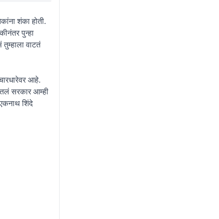
ांना शंका होती.
ीनंतर पुन्हा
तुम्हाला वाटतं
चारधारेवर आहे.
ातलं सरकार आम्ही
 एकनाथ शिंदे