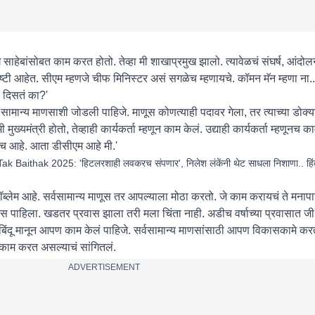
घे साहेबांसोबत काम करत होतो. तेव्हा मी शाखाप्रमुख झालो. त्यावेळचं संघर्ष, आंदो
ोष्टी आहेत. सीएम म्हणजे चीफ मिनिस्टर असं सगळेच म्हणायचे. कॉमन मॅन म्हणा ना.. 
ं दिसतं का?'
म सामान्य माणसाशी जोडली पाहिजे. माणूस कोणत्याही पदावर गेला, तर त्याच्या डोक्
 मुख्यमंत्री होतो, तेव्हाही कार्यकर्ता म्हणून काम केलं. उद्याही कार्यकर्ता म्हणून
तीच आहे. आता डीसीएम आहे मी.'
aithak 2025: 'हिटलरशाही लवकरच संपणार', निलेश लंकेंनी थेट साधला निशाणा.. हिंदु
प्रॉब्लेम आहे. सर्वसामान्य माणूस तर आपल्याला मोठा करतो. जे काम करायचं ते मनाप
वास पाहिला. खडतर प्रवास झाला तरी मला चिंता नाही. अडीच वर्षाच्या प्रवासात 
ंद्रबिंदू मानून आपण काम केलं पाहिजे. सर्वसामान्य माणसांसाठी आपण विकासकामे कर
णून काम करत असल्याचं सांगितलं.
ADVERTISEMENT