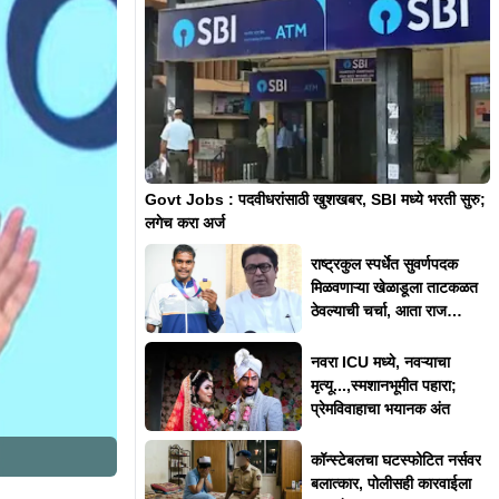
Govt Jobs : पदवीधरांसाठी खुशखबर, SBI मध्ये भरती सुरु;
लगेच करा अर्ज
राष्ट्रकुल स्पर्धेत सुवर्णपदक
मिळवणाऱ्या खेळाडूला ताटकळत
ठेवल्याची चर्चा, आता राज
ठाकरेंनी दिलं स्पष्टीकरण
नवरा ICU मध्ये, नवऱ्याचा
मृत्यू...,स्मशानभूमीत पहारा;
प्रेमविवाहाचा भयानक अंत
कॉन्स्टेबलचा घटस्फोटित नर्सवर
बलात्कार, पोलीसही कारवाईला