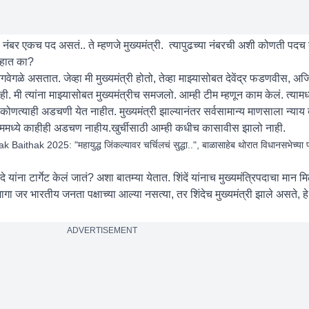
नंबर एकच पद असतं.. ते म्हणजे मुख्यमंत्री. त्यापुढच्या नंबरची अशी कोणती पदच 
 आहात का?
वेगळे असतात. जेव्हा मी मुख्यमंत्री होतो, तेव्हा माझ्यासोबत देवेंद्र फडणवीस, अज
ही. मी त्यांना माझ्यासोबत मुख्यमंत्रीच समजलो. आम्ही टीम म्हणून काम केलं. त्यामध
हाला कोणत्याही अडचणी येत नाहीत. मुख्यमंत्री झाल्यानंतर सर्वसामान्य माणसाला न्याय द
 टीममध्ये काहीही अडचण नाहीय.खुर्चीसाठी आम्ही कधीच कासावीस झालो नाही.
hak 2025: "महायुद्ध जिंकल्यावर चर्चिलचं सुद्धा..", बाळासाहेब थोरात विधानसभेच्या प
यांना टार्गेट केलं जातं? अशा बातम्या येतात. शिंदें यांनाच मुख्यमंत्रिपदाचा मान 
ागा जर भारतीय जनता पक्षाच्या आल्या नसत्या, तर शिंदेच मुख्यमंत्री झाले असते, हे
ADVERTISEMENT