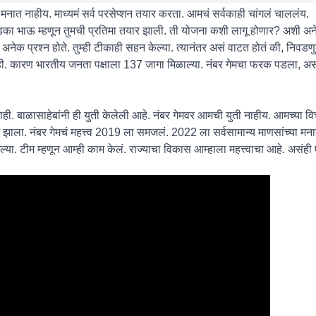
्या मनात नाहीय. माध्यमं सर्व परसेप्शन तयार करता. आमचं सर्वकाही चांगलं चाललंय.
ा भाऊ म्हणून तुमची प्रतिमा तयार झाली. ती योजना कशी लागू होणार? अशी अनेक
नेक प्रश्न होते. तुम्ही टीकाही सहन केल्या. त्यानंतर असं वाटत होतं की, निवडणुक
ही. कारण भारतीय जनता पक्षाला 137 जागा मिळाल्या. नंबर गेमचा फरक पडला, असं 
ाही. बाळासाहेबांनी ही युती केलेली आहे. नंबर गेमवर आमची युती नाहीय. आमच्या वि
ाला. नंबर गेमचं महत्त्व 2019 ला समजलं. 2022 ला सर्वसामान्य माणसांच्या मन
या. टीम म्हणून आम्ही काम केलं. राज्याचा विकास आम्हाला महत्त्वाचा आहे. असंही