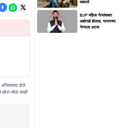
घाबरले
BJP महिला नेत्यांबाबत
आक्षेपार्ह बोलला, भाजपच्या
नेत्याला अटक
स, अजितदादा होते.
्ये छोटा-मोठा काही