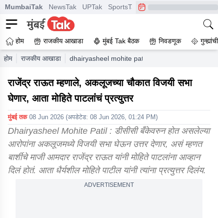
MumbaiTak
NewsTak
UPTak
SportsTak
CrimeTak
Lallantop
A
होम
राजकीय आखाडा
मुंबई Tak बैठक
निवडणूक
गुन्ह्यां
होम
राजकीय आखाडा
dhairyasheel mohite patil reply rajendra raut ab
राजेंद्र राऊत म्हणाले, अकलूजच्या चौकात विजयी सभा
घेणार, आता मोहिते पाटलांंचं प्रत्युत्तर
मुंबई तक
08 Jun 2026
(अपडेटेड:
08 Jun 2026, 01:24 PM
)
Dhairyasheel Mohite Patil : डीसीसी बँकेवरुन होत असलेल्या
आरोपांना अकलूजमध्ये विजयी सभा घेऊन उत्तर देणार, असं म्हणत
बार्शीचे माजी आमदार राजेंद्र राऊत यांनी मोहिते पाटलांना आव्हान
दिलं होतं. आता धैर्यशील मोहिते पाटील यांनी त्यांना प्रत्युत्तर दिलंय.
ADVERTISEMENT