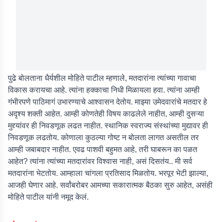
पुढे बोलताना धैर्यशील मोहिते पाटील म्हणाले, मतदारांना त्यांच्या गावाचा
विकास करायचा आहे. त्यांना हक्काचा निधी मिळायला हवा. त्यांना आम्ही
गंभीरपणे पाठिमागं उभारण्याचे आश्वासन देतोय. माझ्या उमेदवारांचे मतदार हे
अदृश्य शक्ती आहेत. आम्ही कोणतेही विषय काढलेले नाहीत, आम्ही दुसऱ्या
मुद्द्यांवर ही निवडणूक लढत नाहीत. स्थानिक स्वराज्य संस्थांच्या मुद्यावर ही
निवडणूक लढतोय. कोणाला कुठल्या गोष्ट न बोलता लागत असतील तर
आम्ही जबाबदार नाहीत. एवढ पाशवी बहुमत आहे, तरी घाबरून का पळत
आहेत? त्यांना त्यांच्या मतदारांवर विश्वास नाही, असं दिसतंय.. मी सर्व
मतदारांना भेटतोय. आम्हाला चांगला प्रतिसाद मिळतोय. भरपूर भेटी झाल्या,
आजही घेणार आहे. सर्वांबरोबर आमच्या सकारात्मक बैठका सुरु आहेत, असंही
मोहिते पाटील यांनी नमूद केलं.