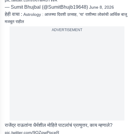
pic.twitter.com/lXrrwR8TWR
— Sumit Bhujbal (@SumitBhujb19648)
June 8, 2026
हेही वाचा :
Astrology : आजच्या दिवशी उत्साह, 'या' राशीच्या लोकांची आर्थिक बाजू
मजबूत राहील
ADVERTISEMENT
राजेंद्र राऊतांना धैर्यशील मोहिते पाटलांंचं प्रत्युत्तर, काय म्हणाले?
pic.twitter.com/9OZpwPpceR