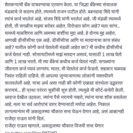
शेतकऱ्याची बँक वाचवण्याचा प्रयत्न केला. या जिल्हा बँकेच्या संचालक
मंडळाचे जे सदस्य होते. त्यामध्ये राजन पाटील होते. बबनदादा शिंदे यांनी
त्यांचं कर्ज भरलेलं आहे. संजय शिंदे यांनी भरलेलं आहे. जी मंडळी त्यामध्ये
होती, ती सगळीच माझ्या बरोबर आहेत. विरोधात कोण आहे? मला सांगा..
यामध्ये माळशिरस आणि आमच्या बार्शीचा मुद्दा आहे. हे दोनच मुद्द आहेत.
आणखी डीसीसीचा एक आहे. डीसीसीचा आणि या मतदानाचा काय संबंध
आहे? यातील कोणी कर्ज घेतलेली मंडळी आहेत का? मी कधीच डीसीसीचं
कर्ज घेतलं नाही. सोसायटीमध्ये माझं मतदान असावं, यासाठी 1 लाख घेतो
आणि 1 लाख भरतो. मी त्या बँकेचं कधीच कर्ज घेतलं नाही. सगळ्यांना
जीवनात कर्ज घ्यावं लागतंय. मात्र, मी घेतलेलं कर्ज फेडतो. सहकार चळवळ
जिवंत राहिली पाहिजे. ती आपल्या जुन्याजाणत्या लोकांनी यशस्वीपणे
चालवलेली आहे. याचा अर्थ असा नाही की कोणी एखाद्या संस्थेला उद्धवस्त
करायचं... ही प्रथा परंपरा चुकीची सुरु होती. त्यामुळे मी कोर्ट-कचेरी केली.
आवाज देखील उठवला. ज्यांना पैसे भरायचे नव्हते, त्यांना याचा शॉक बसलेला
आहे. मला या सर्व आरोपांचं उत्तर देण्यासाठी मर्यादा आहेत. निकाल
लागल्यानंतर मी अकलूजच्या चौकात सभा घेऊन देणार आहे, असं आव्हानही
राजेंद्र राऊत यांनी दिलं.
राजेंद्र राऊत म्हणाले, अकलूजच्या चौकात विजयी सभा घेणार