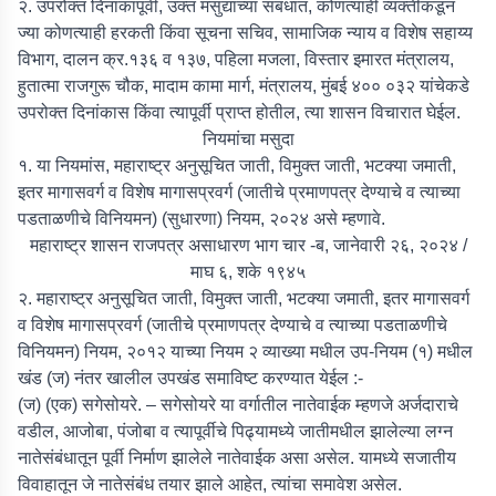
२. उपरोक्त दिनांकापूर्वी, उक्त मसुद्याच्या संबंधात, कोणत्याही व्यक्तीकडून
ज्या कोणत्याही हरकती किंवा सूचना सचिव, सामाजिक न्याय व विशेष सहाय्य
विभाग, दालन क्र.१३६ व १३७, पहिला मजला, विस्तार इमारत मंत्रालय,
हुतात्मा राजगुरू चौक, मादाम कामा मार्ग, मंत्रालय, मुंबई ४०० ०३२ यांचेकडे
उपरोक्त दिनांकास किंवा त्यापूर्वी प्राप्त होतील, त्या शासन विचारात घेईल.
नियमांचा मसुदा
१. या नियमांस, महाराष्ट्र अनुसूचित जाती, विमुक्त जाती, भटक्या जमाती,
इतर मागासवर्ग व विशेष मागासप्रवर्ग (जातीचे प्रमाणपत्र देण्याचे व त्याच्या
पडताळणीचे विनियमन) (सुधारणा) नियम, २०२४ असे म्हणावे.
महाराष्ट्र शासन राजपत्र असाधारण भाग चार -ब, जानेवारी २६, २०२४ /
माघ ६, शके १९४५
२. महाराष्ट्र अनुसूचित जाती, विमुक्त जाती, भटक्या जमाती, इतर मागासवर्ग
व विशेष मागासप्रवर्ग (जातीचे प्रमाणपत्र देण्याचे व त्याच्या पडताळणीचे
विनियमन) नियम, २०१२ याच्या नियम २ व्याख्या मधील उप-नियम (१) मधील
खंड (ज) नंतर खालील उपखंड समाविष्ट करण्यात येईल :-
(ज) (एक) सगेसोयरे. –
सगेसोयरे या वर्गातील नातेवाईक म्हणजे अर्जदाराचे
वडील, आजोबा, पंजोबा व त्यापूर्वीचे पिढ्यामध्ये जातीमधील झालेल्या लग्न
नातेसंबंधातून पूर्वी निर्माण झालेले नातेवाईक असा असेल. यामध्ये सजातीय
विवाहातून जे नातेसंबंध तयार झाले आहेत, त्यांचा समावेश असेल.