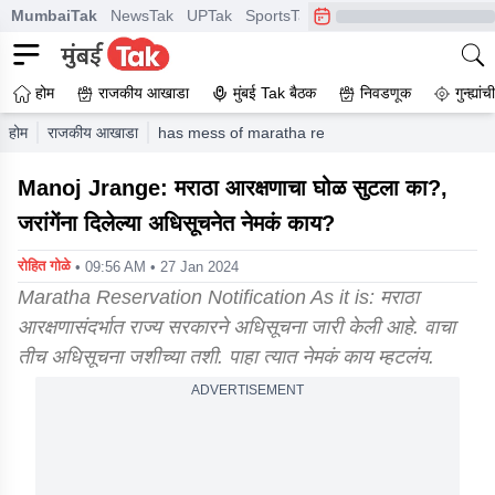
MumbaiTak
NewsTak
UPTak
SportsTak
CrimeTak
Lallantop
A
होम
राजकीय आखाडा
मुंबई Tak बैठक
निवडणूक
गुन्ह्यां
होम
राजकीय आखाडा
has mess of maratha reservation been solved wh
Manoj Jrange: मराठा आरक्षणाचा घोळ सुटला का?,
जरांगेंना दिलेल्या अधिसूचनेत नेमकं काय?
रोहित गोळे
• 09:56 AM • 27 Jan 2024
Maratha Reservation Notification As it is: मराठा
आरक्षणासंदर्भात राज्य सरकारने अधिसूचना जारी केली आहे. वाचा
तीच अधिसूचना जशीच्या तशी. पाहा त्यात नेमकं काय म्हटलंय.
ADVERTISEMENT