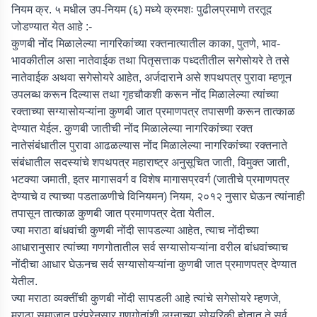
नियम क्र. ५ मधील उप-नियम (६) मध्ये क्रमशः पुढीलप्रमाणे तरतूद
जोडण्यात येत आहे :-
कुणबी नोंद मिळालेल्या नागरिकांच्या रक्तनात्यातील काका, पुतणे, भाव-
भावकीतील असा नातेवाईक तथा पितृसत्ताक पध्दतीतील सगेसोयरे ते तसे
नातेवाईक अथवा सगेसोयरे आहेत, अर्जदाराने असे शपथपत्र पुरावा म्हणून
उपलब्ध करून दिल्यास तथा गृहचौकशी करून नोंद मिळालेल्या त्यांच्या
रक्ताच्या सग्यासोयऱ्यांना कुणबी जात प्रमाणपत्र तपासणी करून तात्काळ
देण्यात येईल. कुणबी जातीची नोंद मिळालेल्या नागरिकांच्या रक्त
नातेसंबंधातील पुरावा आढळल्यास नोंद मिळालेल्या नागरिकांच्या रक्तनाते
संबंधातील सदस्यांचे शपथपत्र महाराष्ट्र अनुसूचित जाती, विमुक्त जाती,
भटक्या जमाती, इतर मागासवर्ग व विशेष मागासप्रवर्ग (जातीचे प्रमाणपत्र
देण्याचे व त्याच्या पडताळणीचे विनियमन) नियम, २०१२ नुसार घेऊन त्यांनाही
तपासून तात्काळ कुणबी जात प्रमाणपत्र देता येतील.
ज्या मराठा बांधवांची कुणबी नोंदी सापडल्या आहेत, त्याच नोंदीच्या
आधारानुसार त्यांच्या गणगोतातील सर्व सग्यासोयऱ्यांना वरील बांधवांच्याच
नोंदीचा आधार घेऊनच सर्व सग्यासोयऱ्यांना कुणबी जात प्रमाणपत्र देण्यात
येतील.
ज्या मराठा व्यक्तींची कुणबी नोंदी सापडली आहे त्यांचे सगेसोयरे म्हणजे,
मराठा समाजात परंपरेनुसार गणगोतांशी लग्नाच्या सोयरिकी होतात ते सर्व