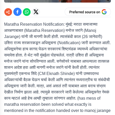
Maratha Reservation Notification: मुंबई:
मराठा समाजाच्या
आरक्षणाबाबत (Maratha Reservation) मनोज जरांगे (Manoj
Jarange) यांनी जी मागणी केली होती. त्यासंबंधी काल (26 जानेवारी)
उशिरा राज्य सरकारकडून अधिसूचना (Notification) जारी करण्यात आली.
अधिसूचनेचा हाच कागद घेऊन सरकारचं शिष्टमंडळ ज्यामध्ये अधिकाऱ्यांचा
समावेश होता. ते थेट नवी मुंबईला पोहचलेलं. रात्री उशिरा ही अधिसूचना
मनोज जरांगे यांना सोपविण्यात आली. सगेसोयरे याबाबत आपल्याला तात्काळ
शासन आदेश हवा अशी मागणी मनोज जरांगे यांनी केली होती. त्यानंतर
मुख्यमंत्री एकनाथ शिंदे (CM Eknath Shinde) यांनी उच्चपदस्थ
अधिकाऱ्यांची बैठक घेऊन चर्चा केली आणि त्यानंतर मध्यरात्रीच या संबंधीची
अधिसूचना जारी केली. मात्र, असं असलं तरी याबाबत आता बराच संभ्रम
देखील निर्माण झाला आहे. त्यामुळे सरकारने जारी केलेल्या अधिसूचनेत नेमकं
काय म्हटलं आहे हेच आम्ही तुम्हाला सांगणार आहोत. (has mess of
maratha reservation been solved what exactly is
mentioned in the notification handed over to manoj jarange