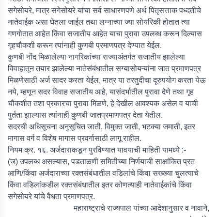
सगेसोयरे, मात्र सगेसोयरे यांचा सर्व साधारणपणे अर्थ पितृसत्ताक पध्दतीचे
नातेवाईक असा घेतला जाईल तथा लग्नाच्या ज्या सोयरिकी होतात त्या
गणगोतात आहेत किंवा सजातीय आहेत याचा पुरावा उपलब्ध करून दिल्यास
गृहचौकशी करून त्यांनाही कुणबी प्रमाणपत्र देण्यात येईल.
कुणबी नोंद मिळालेल्या नागरिकांच्या राज्याअंतर्गत सजातीय झालेल्या
विवाहातून तयार झालेल्या नातेसंबंधातील सग्यासोयऱ्यांना जात प्रमाणपत्र
मिळणेसाठी अर्ज सादर करता येईल, मात्र या तरतुदीचा दूरुपयोग करता येऊ
नये, म्हणून सदर विवाह सजातीय आहे, यासंदर्भातील पुरावा देणे तथा गृह
चौकशीत तशा प्रकारचा पुरावा मिळणे, हे देखील आवश्यक असेल व याची
पुर्तता झाल्यास त्यांनाही कुणबी जातप्रमाणपत्र देता येतील.
सदरची अधिसूचना अनुसूचित जाती, विमुक्त जाती, भटक्या जमाती, इतर
मागास वर्ग व विशेष मागास प्रवर्गासाठी लागू राहील.
नियम क्र. १६. अर्जदाराकडून पुरविण्यात यावयाची माहिती यामध्ये :-
(ज) उपलब्ध असल्यास, पडताळणी समितीच्या निर्णयाची साक्षांकित प्रत
आणि/किंवा अर्जदाराच्या रक्तसंबंधातील वडिलांचे किंवा सख्ख्या चुलत्याचे
किंवा वडिलांकडील रक्तसंबंधातील इतर कोणत्याही नातेवाईकांचे किंवा
सगेसोयरे यांचे वैधता प्रमाणपत्र.
महाराष्ट्राचे राज्यपाल यांच्या आदेशानुसार व नावाने,