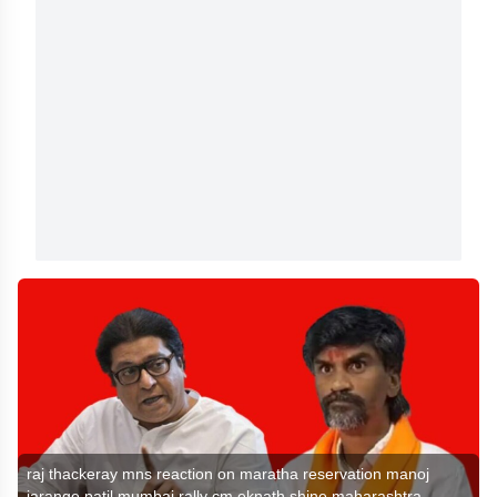
raj thackeray mns reaction on maratha reservation manoj
jarange patil mumbai rally cm eknath shine maharashtra