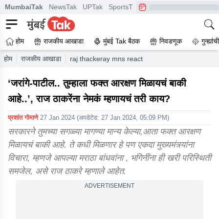
MumbaiTak
NewsTak
UPTak
SportsTak
CrimeTak
Lallantop
A
होम
राजकीय आखाडा
मुंबई Tak बैठक
निवडणूक
गुन्ह्यां
होम
राजकीय आखाडा
raj thackeray mns reaction on maratha reservati
‘जरांगे-पाटील.. तुम्हाला फक्त आरक्षण मिळायचं बाकी
आहे..’, राज ठाकरेंना नेमकं म्हणायचं तरी काय?
प्रशांत गोमाणे
27 Jan 2024
(अपडेटेड:
27 Jan 2024, 05:09 PM
)
सरकारने तुमच्या सगळ्या मागण्या मान्य केल्या,आता फक्त आरक्षण
मिळायचं बाकी आहे. ते कधी मिळणार हे पण एकदा मुख्यमंत्र्यांना
विचारा, म्हणजे आपल्या मराठा बांधवांना , भगिनींना ही खरी परिस्थिती
समजेल, असे राज ठाकरे म्हणाले आहेत.
ADVERTISEMENT