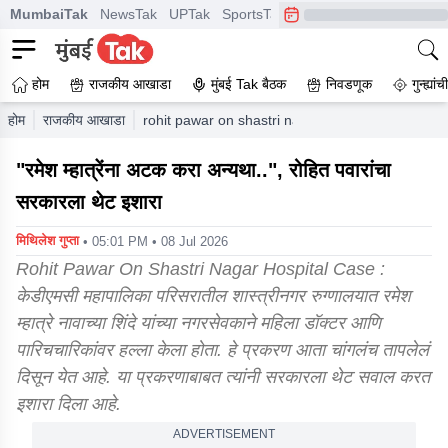
MumbaiTak
NewsTak
UPTak
SportsTak
CrimeTak
Lallantop
A
होम
राजकीय आखाडा
मुंबई Tak बैठक
निवडणूक
गुन्ह्यां
होम
राजकीय आखाडा
rohit pawar on shastri nagar hospital case and e
"रमेश म्हात्रेंना अटक करा अन्यथा..", रोहित पवारांचा
सरकारला थेट इशारा
मिथिलेश गुप्ता
• 05:01 PM • 08 Jul 2026
Rohit Pawar On Shastri Nagar Hospital Case :
केडीएमसी महापालिका परिसरातील शास्त्रीनगर रुग्णालयात रमेश
म्हात्रे नावाच्या शिंदे यांच्या नगरसेवकाने महिला डॉक्टर आणि
पारिचचारिकांवर हल्ला केला होता. हे प्रकरण आता चांगलंच तापलेलं
दिसून येत आहे. या प्रकरणाबाबत त्यांनी सरकारला थेट सवाल करत
इशारा दिला आहे.
ADVERTISEMENT