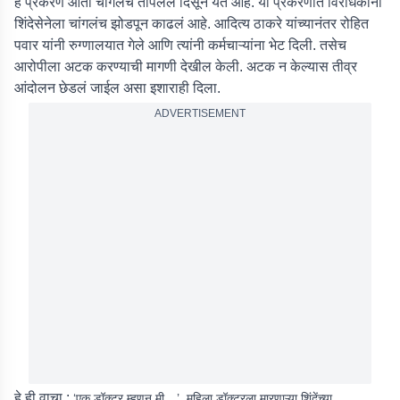
हे प्रकरण आता चांगलंच तापलेलं दिसून येत आहे. या प्रकरणात विरोधकांनी
शिंदेसेनेला चांगलंच झोडपून काढलं आहे. आदित्य ठाकरे यांच्यानंतर रोहित
पवार यांनी रुग्णालयात गेले आणि त्यांनी कर्मचाऱ्यांना भेट दिली. तसेच
आरोपीला अटक करण्याची मागणी देखील केली. अटक न केल्यास तीव्र
आंदोलन छेडलं जाईल असा इशाराही दिला.
ADVERTISEMENT
हे ही वाचा :
‘एक डॉक्टर म्हणून मी…’, महिला डॉक्टरला मारणाऱ्या शिंदेंच्या