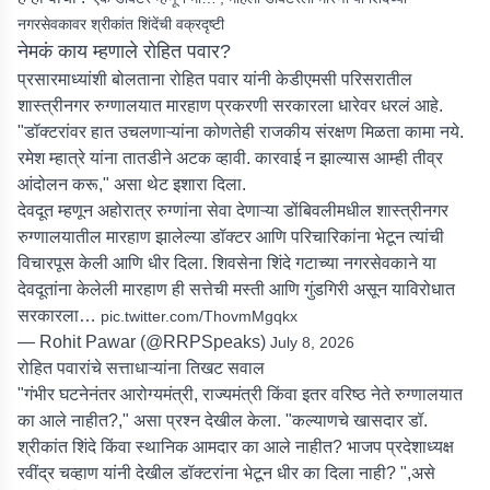
नगरसेवकावर श्रीकांत शिंदेंची वक्रदृष्टी
नेमकं काय म्हणाले रोहित पवार?
प्रसारमाध्यांशी बोलताना रोहित पवार यांनी केडीएमसी परिसरातील
शास्त्रीनगर रुग्णालयात मारहाण प्रकरणी सरकारला धारेवर धरलं आहे.
"डॉक्टरांवर हात उचलणाऱ्यांना कोणतेही राजकीय संरक्षण मिळता कामा नये.
रमेश म्हात्रे यांना तातडीने अटक व्हावी. कारवाई न झाल्यास आम्ही तीव्र
आंदोलन करू," असा थेट इशारा दिला.
देवदूत म्हणून अहोरात्र रुग्णांना सेवा देणाऱ्या डोंबिवलीमधील शास्त्रीनगर
रुग्णालयातील मारहाण झालेल्या डॉक्टर आणि परिचारिकांना भेटून त्यांची
विचारपूस केली आणि धीर दिला. शिवसेना शिंदे गटाच्या नगरसेवकाने या
देवदूतांना केलेली मारहाण ही सत्तेची मस्ती आणि गुंडगिरी असून याविरोधात
सरकारला…
pic.twitter.com/ThovmMgqkx
— Rohit Pawar (@RRPSpeaks)
July 8, 2026
रोहित पवारांचे सत्ताधाऱ्यांना तिखट सवाल
"गंभीर घटनेनंतर आरोग्यमंत्री, राज्यमंत्री किंवा इतर वरिष्ठ नेते रुग्णालयात
का आले नाहीत?," असा प्रश्न देखील केला. "कल्याणचे खासदार डॉ.
श्रीकांत शिंदे किंवा स्थानिक आमदार का आले नाहीत? भाजप प्रदेशाध्यक्ष
रवींद्र चव्हाण यांनी देखील डॉक्टरांना भेटून धीर का दिला नाही? ",असे