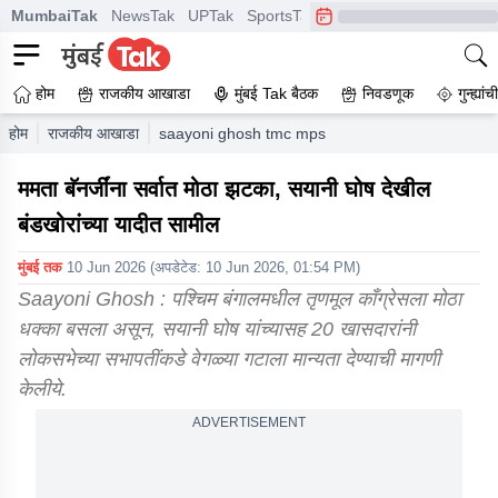
MumbaiTak
NewsTak
UPTak
SportsTak
CrimeTak
Lallantop
A
होम
राजकीय आखाडा
मुंबई Tak बैठक
निवडणूक
गुन्ह्यां
होम
राजकीय आखाडा
saayoni ghosh tmc mps splits lok sabha 20 me
ममता बॅनर्जींना सर्वात मोठा झटका, सयानी घोष देखील
बंडखोरांच्या यादीत सामील
मुंबई तक
10 Jun 2026
(अपडेटेड:
10 Jun 2026, 01:54 PM
)
Saayoni Ghosh : पश्चिम बंगालमधील तृणमूल काँग्रेसला मोठा
धक्का बसला असून, सयानी घोष यांच्यासह 20 खासदारांनी
लोकसभेच्या सभापतींकडे वेगळ्या गटाला मान्यता देण्याची मागणी
केलीये.
ADVERTISEMENT