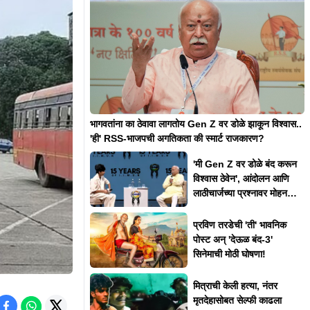
भागवतांना का ठेवावा लागतोय Gen Z वर डोळे झाकून विश्वास..
'ही' RSS-भाजपची अगतिकता की स्मार्ट राजकारण?
'मी Gen Z वर डोळे बंद करून
विश्वास ठेवेन', आंदोलन आणि
लाठीचार्जच्या प्रश्नावर मोहन
भागवत असं का म्हणाले?
प्रविण तरडेची 'ती' भावनिक
पोस्ट अन् 'देऊळ बंद-3'
सिनेमाची मोठी घोषणा!
मित्राची केली हत्या, नंतर
मृतदेहासोबत सेल्फी काढला