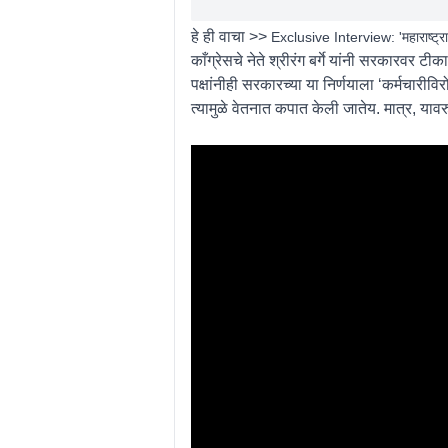
हे ही वाचा >>
Exclusive Interview: 'महाराष्ट्राप्
काँग्रेसचे नेते श्रीरंग बर्गे यांनी सरकारवर 
पक्षांनीही सरकारच्या या निर्णयाला ‘कर्मचारीव
त्यामुळे वेतनात कपात केली जातेय. मात्र, य