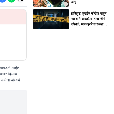
अन्..
हॉलिवूड क्राईम सीरीज पाहून
नवऱ्याने बायकोला तलवारीनं
संपवलं, आत्महत्येचा रचला
बनाव
 सापडले आहेत.
च पगार दिलाय.
्मचाऱ्यांमध्ये