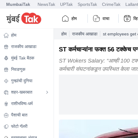
MumbaiTak
NewsTak
UPTak
SportsTak
CrimeTak
Lallan
होम
वाचा
व्
होम
राजकीय आखाडा
st employees get o
होम
राजकीय आखाडा
ST कर्मचाऱ्यांना फक्त 56 टक्केच
मुंबई Tak बैठक
ST Wokers Salary: “आम्ही 100 टक्के
कर्मचारी संघटनांकडून उपस्थित केला जा
निवडणूक
गुन्ह्यांची दुनिया
शहर-खबरबात
राशीभविष्य-धर्म
पैशाची बात
फोटो गॅलरी
हवामानाचा अंदाज