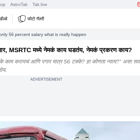
top
AstroTak
Tak.live
हिडीओ
फोटो गॅलरी
nly 56 percent salary what is really happening in msrtc what is the rea
 पगार, MSRTC मध्ये नेमकं काय घडतंय, नेमकं प्रकरण काय?
 काम करायचं आणि पगार मात्र 56 टक्के? हा कोणता न्याय?” असा स
तोय.
ADVERTISEMENT