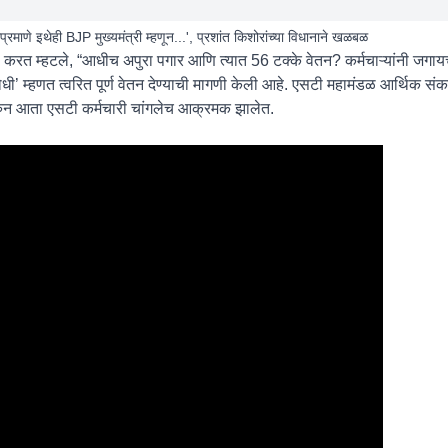
रमाणे इथेही BJP मुख्यमंत्री म्हणून...', प्रशांत किशोरांच्या विधानाने खळबळ
टीका करत म्हटले, “आधीच अपुरा पगार आणि त्यात 56 टक्के वेतन? कर्मचाऱ्यांनी जगा
िरोधी’ म्हणत त्वरित पूर्ण वेतन देण्याची मागणी केली आहे. एसटी महामंडळ आर्थिक सं
ावरुन आता एसटी कर्मचारी चांगलेच आक्रमक झालेत.