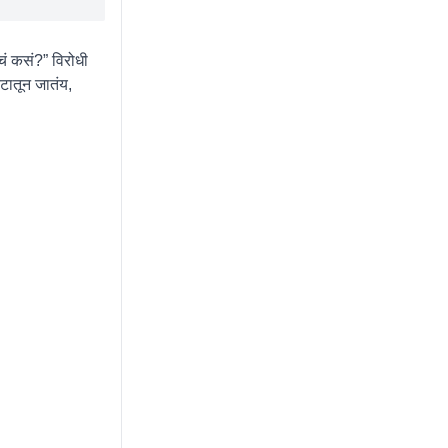
यचं कसं?” विरोधी
कटातून जातंय,