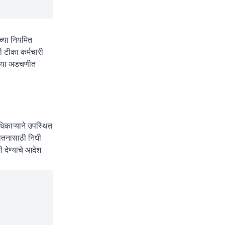
ंच्या नियमित
ी टीका कर्मचारी
सध्या अडचणीत
िकाऱ्याने उपस्थित
वेतनासाठी निधी
 देण्याचे आदेश