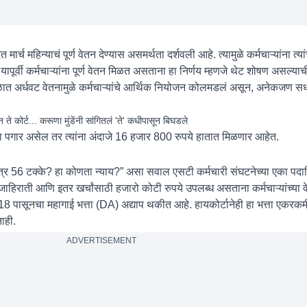
र्च महिन्याचं पूर्ण वेतन देण्यास असमर्थता दर्शवली आहे. त्यामुळे कर्मचाऱ्यांना त्या
पूर्वी कर्मचाऱ्यांना पूर्ण वेतन मिळत असताना हा निर्णय म्हणजे थेट शोषण असल्याच
ाळात अर्धवट वेतनामुळे कर्मचाऱ्यांचे आर्थिक नियोजन कोलमडलं असून, अनेकजण 
न ते कोर्ट... करूणा मुंडेंनी सांगितलं 'ते' कधीपासून बिघडले
िना पगार असेल तर त्यांना अंदाजे 16 हजार 800 रुपये हातात मिळणार आहेत.
र 56 टक्के? हा कोणता न्याय?” असा सवाल एसटी कर्मचारी संघटनेच्या एका पदाध
 जाहिराती आणि इतर खर्चांसाठी हजारो कोटी रुपये उपलब्ध असताना कर्मचाऱ्यांच्या 
 पासूनचा महागाई भत्ता (DA) अद्याप थकीत आहे. हायकोर्टानेही हा भत्ता एकरकमी
ाही.
ADVERTISEMENT