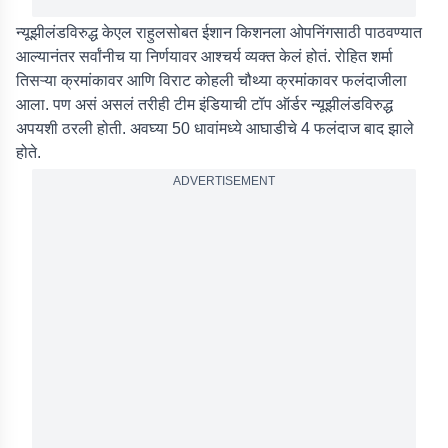
न्यूझीलंडविरुद्ध केएल राहुलसोबत ईशान किशनला ओपनिंगसाठी पाठवण्यात
आल्यानंतर सर्वांनीच या निर्णयावर आश्चर्य व्यक्त केलं होतं. रोहित शर्मा
तिसऱ्या क्रमांकावर आणि विराट कोहली चौथ्या क्रमांकावर फलंदाजीला
आला. पण असं असलं तरीही टीम इंडियाची टॉप ऑर्डर न्यूझीलंडविरुद्ध
अपयशी ठरली होती. अवघ्या 50 धावांमध्ये आघाडीचे 4 फलंदाज बाद झाले
होते.
ADVERTISEMENT