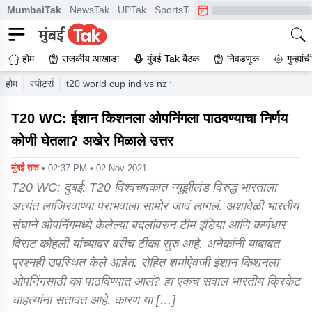
MumbaiTak
NewsTak
UPTak
SportsTak
CrimeTak
Lallantop
A
होम
राजकीय आखाडा
मुंबई Tak बैठक
निवडणूक
गुन्ह्यां
होम
स्पोर्ट्स
t20 world cup ind vs nz team india ishan kishan opening 
T20 WC: ईशान किशनला ओपनिंगला पाठवण्याचा निर्णय
कोणी घेतला? अखेर मिळाले उत्तर
मुंबई तक
• 02:37 PM • 02 Nov 2021
T20 WC: दुबई: T20 विश्वचषकात न्यूझीलंड विरुद्ध भारताला
अत्यंत लाजिरवाण्या पराभवाला सामोरं जावं लागलं. अशावेळी भारतीय
संघाने ओपनिंगमध्ये केलेल्या बदलांवरुन टीम इंडिया आणि कर्णधार
विराट कोहली यांच्यावर बरीच टीका सुरु आहे. अनेकांनी याबाबत
प्रश्नही उपस्थित केले आहेत. रोहित शर्माऐवजी ईशान किशनला
ओपनिंगसाठी का पाठविण्यात आलं? हा एकच सवाल भारतीय क्रिकेट
चाहत्यांना सतावत आहे. कारण या […]