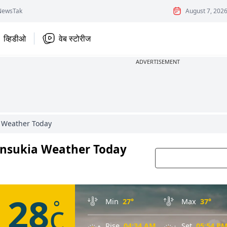
NewsTak
August 7, 202
व्हिडीओ
वेब स्टोरीज
ADVERTISEMENT
 Weather Today
 (Tinsukia Weather Today
28
c
°
Min
27°
Max
37°
Rise
04:34 AM
Set
05:54 P