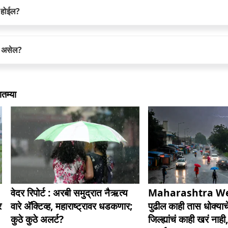
ा होईल?
ती असेल?
तम्या
वेदर रिपोर्ट : अरबी समुद्रात नैऋत्य
Maharashtra We
र
वारे अ‍ॅक्टिव्ह, महाराष्ट्रावर धडकणार;
पुढील काही तास धोक्याचे
कुठे कुठे अलर्ट?
जिल्ह्यांचं काही खरं ना