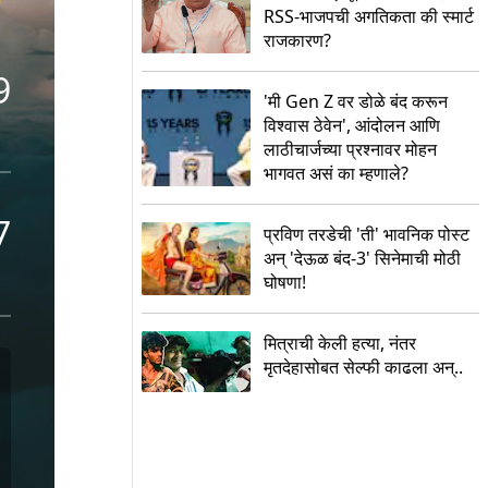
RSS-भाजपची अगतिकता की स्मार्ट
राजकारण?
9
'मी Gen Z वर डोळे बंद करून
विश्वास ठेवेन', आंदोलन आणि
लाठीचार्जच्या प्रश्नावर मोहन
भागवत असं का म्हणाले?
7
प्रविण तरडेची 'ती' भावनिक पोस्ट
अन् 'देऊळ बंद-3' सिनेमाची मोठी
घोषणा!
मित्राची केली हत्या, नंतर
मृतदेहासोबत सेल्फी काढला अन्..