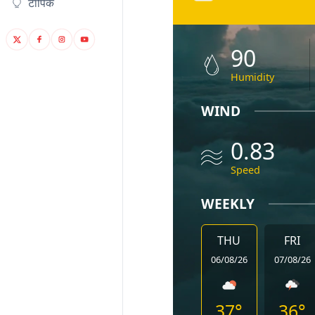
टॉपिक
90
Humidity
WIND
0.83
Speed
WEEKLY
THU
FRI
06/08/26
07/08/26
37°
36°