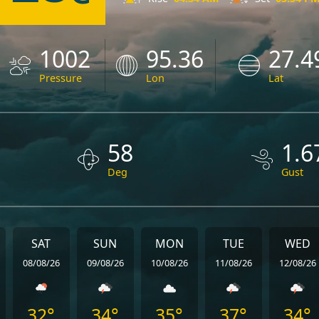
1002
95.36
27.4
Pressure
Lon
Lat
58
1.6
Deg
Gust
SAT
SUN
MON
TUE
WED
08/08/26
09/08/26
10/08/26
11/08/26
12/08/26
32°
34°
35°
37°
34°