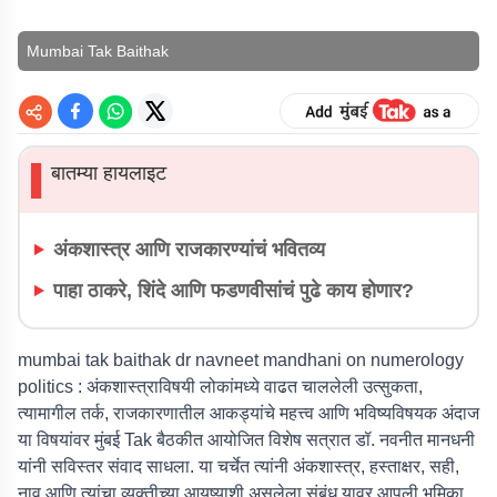
Mumbai Tak Baithak
बातम्या हायलाइट
▌
अंकशास्त्र आणि राजकारण्यांचं भवितव्य
पाहा ठाकरे, शिंदे आणि फडणवीसांचं पुढे काय होणार?
mumbai tak baithak dr navneet mandhani on numerology
politics :
अंकशास्त्राविषयी लोकांमध्ये वाढत चाललेली उत्सुकता,
त्यामागील तर्क, राजकारणातील आकड्यांचे महत्त्व आणि भविष्यविषयक अंदाज
या विषयांवर मुंबई Tak बैठकीत आयोजित विशेष सत्रात डॉ. नवनीत मानधनी
यांनी सविस्तर संवाद साधला. या चर्चेत त्यांनी अंकशास्त्र, हस्ताक्षर, सही,
नाव आणि त्यांचा व्यक्तीच्या आयुष्याशी असलेला संबंध यावर आपली भूमिका