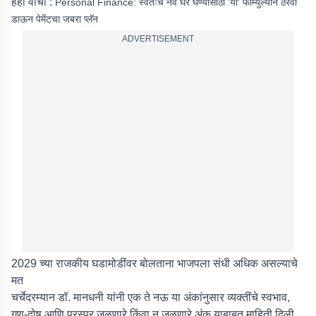
हेही वाचा :
Personal Finance: स्वतःचं नवं घर घेण्यासाठी 'या' फॉर्म्युल्याने ठरवा
डाऊन पेमेंटचा जबरा प्लॅन
ADVERTISEMENT
2029 च्या राजकीय घडामोडींवर बोलताना भाजपला संधी अधिक असल्याचे
मत
चर्चेदरम्यान डॉ. मानधनी यांनी एक ते नऊ या अंकांनुसार व्यक्तींचे स्वभाव,
गुण-दोष आणि परस्पर जुळणारे किंवा न जुळणारे अंक याबाबत माहिती दिली.