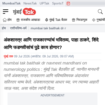
MumbaiTak
NewsTak
UPTak
SportsTak
CrimeTak
Lallantop
A
होम
राजकीय आखाडा
मुंबई Tak बैठक
निवडणूक
गुन्ह्यां
होम
राशीभविष्य-धर्म
mumbai tak baithak dr navneet mandhani on numero
अंकशास्त्र आणि राजकारण्यांचं भवितव्य, पाहा ठाकरे, शिंदे
आणि फडणवीसांचं पुढे काय होणार?
मुंबई तक
09 Jul 2026
(अपडेटेड:
09 Jul 2026, 09:07 AM
)
mumbai tak baithak dr navneet mandhani on
numerology politics : मुंबई Tak बैठकीत डॉ. नवनीत मानधनी
यांनी अंकशास्त्र, राजकारण आणि भविष्यविषयक अंदाजांवर
सविस्तर भाष्य केले. अंकशास्त्राचा आधार घ्या, पण त्याच्या आहारी
जाऊ नका, असा संदेश त्यांनी दिला.
ADVERTISEMENT