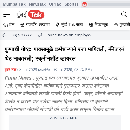
MumbaiTak
NewsTak
UPTak
SportsTak
CrimeTak
Lallantop
A
होम
राजकीय आखाडा
मुंबई Tak बैठक
निवडणूक
गुन्ह्यां
होम
शहर-खबरबात
पुणे
pune news an employee asked for leave due t
पुण्याची गोष्ट: पावसामुळे कर्मचाऱ्याने रजा मागितली, मॅनेजरनं
थेट नाकारली; स्क्रीनशॉट व्हायरल
मुंबई तक
08 Jul 2026
(अपडेटेड:
08 Jul 2026, 08:24 PM
)
Pune News : पुण्यात एक लज्जास्पद प्रकार उघडकीस आला
आहे. एका कंपनीतील कर्मचाऱ्याने मुसळधार पाऊस कोसळत
असल्याने बॉसकडे रजेची मागणी केली होती. मात्र, बॉसने क्षणाचाही
विलंब न करता थेट रजेचा नकार दिला. बॉसच्या या कृत्याने
कर्मचाऱ्याला नोकरी सोडावी की नाही असा संभ्रम निर्माण झाला.
ADVERTISEMENT