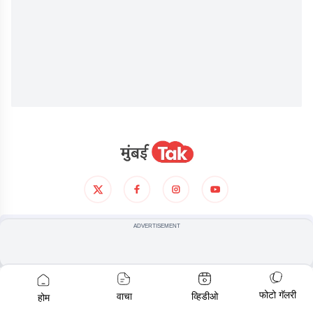
आमच्याविषयी
गोपनीयता धोरण
अटी आणिशर्थी
ADVERTISEMENT
© COPYRIGHT
2026
, ALL RIGHTS RESERVED
फोटो गॅलरी
वाचा
व्हिडीओ
होम