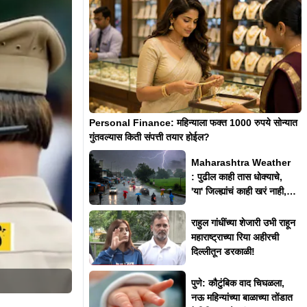
Personal Finance: महिन्याला फक्त 1000 रुपये सोन्यात
गुंतवल्यास किती संपत्ती तयार होईल?
Maharashtra Weather
: पुढील काही तास धोक्याचे,
'या' जिल्ह्यांचं काही खरं नाही,
IMD चा अलर्ट
राहुल गांधींच्या शेजारी उभी राहून
महाराष्ट्राच्या रिया अहीरची
दिल्लीतून डरकाळी!
पुणे: कौटुंबिक वाद चिघळला,
नऊ महिन्यांच्या बाळाच्या तोंडात