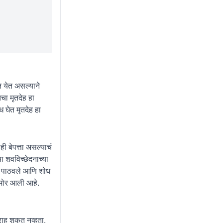
त येत असल्याने
चा मृतदेह हा
 घेत मृतदेह हा
ी बेपत्ता असल्याचं
ा शवविच्छेदनाच्या
ठी पाठवले आणि शोध
समोर आली आहे.
 राहू शकत नव्हता.