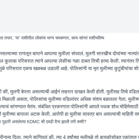
 तयार, 'या' राशीतील लोकांचं भाग्य चमकणार, काय सांगतं राशीभविष्य
ल्याच्या रागातून बापाने आपल्या मुलीला संपवलं. मुलगी सारखीच दोघांच्या नात्यां
कुलाबा परिसरात त्याने आपल्या लेकीचा गळा दाबत तिची हत्या केली. त्यानंतर ति
यामुळे परिसरात एकच खळबळ उडाली आहे. पोलिसांनी या मृत मुलीच्या कुटुंबीयांचा शोध
ली की, मुलगी बेपत्ता असल्याची आईनं तक्रार दाखल केली होती. मुलीसह तिचे वडिलह
ना मिळाली असता, पोलिसांचा मुलीच्या वडिलांवर अधिक संशय बळावला गेला. मुलीच्य
त आल्याचं सांगण्यात येतंय. संबंधित प्रकरणात पोलिसांनी आपले पथक शोध मोहिमेसा
ंनी मुलीच्या बापाला अटक केली. आरोपी हा मुलीचा सावत्र बाप असल्याची माहिती 
हाण पुढारी असलेल्या KDMC ची एवढी दैना झाली तरी कशी?
नामा दिला. त्याने सांगितलं की, त्या 4 वर्षांच्या मुलीमुळे तो बायकोसोबत एकांतात