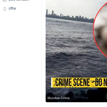
टॉपिक
Mumbai Crime