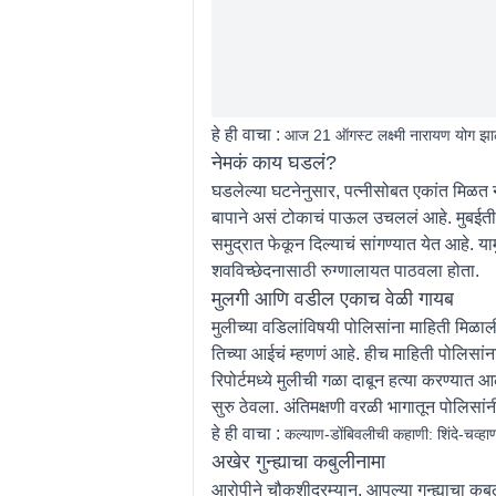
हे ही वाचा :
आज 21 ऑगस्ट लक्ष्मी नारायण योग झाला
नेमकं काय घडलं?
घडलेल्या घटनेनुसार, पत्नीसोबत एकांत मिळत नस
बापाने असं टोकाचं पाऊल उचललं आहे. मुबईतील 
समुद्रात फेकून दिल्याचं सांगण्यात येत आहे. 
शवविच्छेदनासाठी रुग्णालायत पाठवला होता.
मुलगी आणि वडील एकाच वेळी गायब
मुलीच्या वडिलांविषयी पोलिसांना माहिती मिळा
तिच्या आईचं म्हणणं आहे. हीच माहिती पोलिसां
रिपोर्टमध्ये मुलीची गळा दाबून हत्या करण्या
सुरु ठेवला. अंतिमक्षणी वरळी भागातून पोलिसा
हे ही वाचा :
कल्याण-डोंबिवलीची कहाणी: शिंदे-चव्
अखेर गुन्ह्याचा कबुलीनामा
आरोपीने चौकशीदरम्यान, आपल्या गुन्ह्याचा कबुली