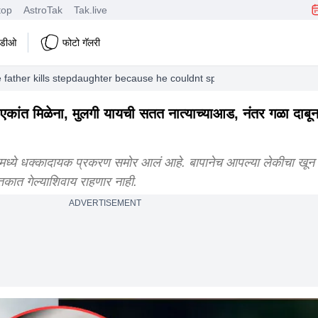
top
AstroTak
Tak.live
हिडीओ
फोटो गॅलरी
father kills stepdaughter because he couldnt spend time with his wife
एकांत मिळेना, मुलगी यायची सतत नात्याच्याआड, नंतर गळा दाबू
्ये धक्कादायक प्रकरण समोर आलं आहे. बापानेच आपल्या लेकीचा खून क
कात गेल्याशिवाय राहणार नाही.
ADVERTISEMENT