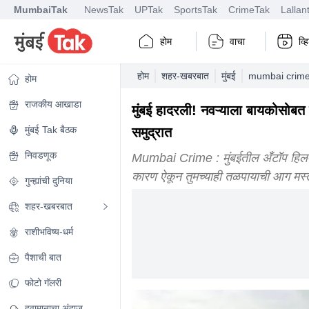
MumbaiTak
NewsTak
UPTak
SportsTak
CrimeTak
Lallan
होम
वाचा
व्
होम
शहर-खबरबात
मुंबई
mumbai crime 
होम
राजकीय आखाडा
मुंबई हादरली! नवऱ्याला बायकोसोबत 
मुंबई Tak बैठक
समुद्रात
निवडणूक
Mumbai Crime : मुंबईतील अँटॉप हिलमध
कारण ऐकून तुमच्याही तळपायाची आग मस्त
गुन्ह्यांची दुनिया
शहर-खबरबात
राशीभविष्य-धर्म
पैशाची बात
फोटो गॅलरी
हवामानाचा अंदाज