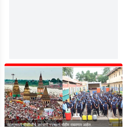
पंढरपूरमध्ये बीव्हीजीचे कर्मचारी स्वच्छता मोहीम राबवणार आहेत.