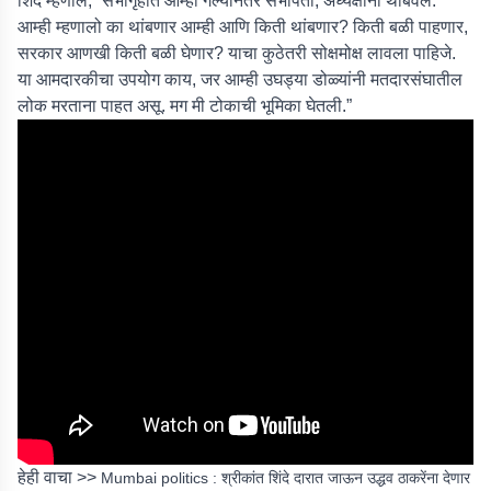
शिंदे म्हणाले, “सभागृहात आम्ही गेल्यानंतर सभापती, अध्यक्षांनी थांबवलं.
आम्ही म्हणालो का थांबणार आम्ही आणि किती थांबणार? किती बळी पाहणार,
सरकार आणखी किती बळी घेणार? याचा कुठेतरी सोक्षमोक्ष लावला पाहिजे.
या आमदारकीचा उपयोग काय, जर आम्ही उघड्या डोळ्यांनी मतदारसंघातील
लोक मरताना पाहत असू. मग मी टोकाची भूमिका घेतली.”
हेही वाचा >>
Mumbai politics : श्रीकांत शिंदे दारात जाऊन उद्धव ठाकरेंना देणार