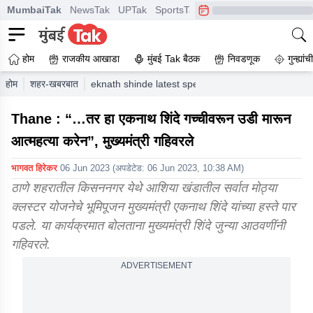
MumbaiTak
NewsTak
UPTak
SportsTak
CrimeTak
Lallantop
A
होम
राजकीय आखाडा
मुंबई Tak बैठक
निवडणूक
गुन्ह्यां
होम
शहर-खबरबात
eknath shinde latest speech cluster development 
Thane : “…तर हा एकनाथ शिंदे गच्चीवरून उडी मारून
आत्महत्या करेन”, मुख्यमंत्री गहिवरले
भागवत हिरेकर
06 Jun 2023
(अपडेटेड:
06 Jun 2023, 10:38 AM
)
ठाणे शहरातील किसननगर येथे आशिया खंडातील सर्वात मोठ्या
क्लस्टर योजनेचे भूमिपूजन मुख्यमंत्री एकनाथ शिंदे यांच्या हस्ते पार
पडले. या कार्यक्रमात बोलताना मुख्यमंत्री शिंदे जुन्या आठवणींनी
गहिवरले.
ADVERTISEMENT