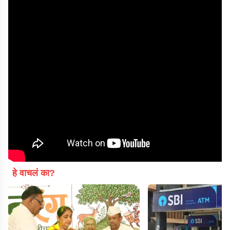
हे वाचलं का?