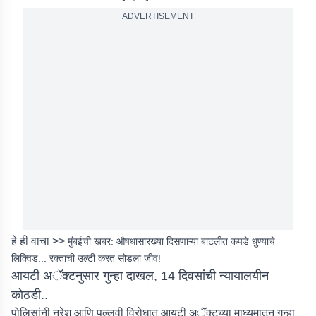
ADVERTISEMENT
हे ही वाचा >>
मुंबईची खबर: औषधासारख्या दिसणाऱ्या बाटलीत कपडे धुण्याचे
लिक्विड... रक्ताची उल्टी करत सोडला जीव!
आयटी अॅक्टनुसार गुन्हा दाखल, 14 दिवसांची न्यायालयीन
कोठडी..
पोलिसांनी नरेश आणि पल्लवी विरोधात आयटी अॅक्टच्या माध्यमातून गुन्हा