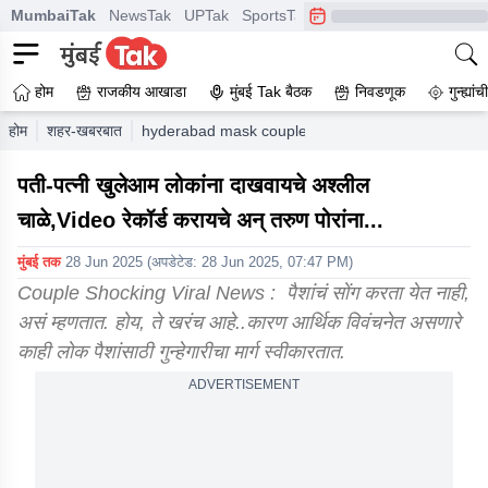
MumbaiTak
NewsTak
UPTak
SportsTak
CrimeTak
Lallantop
A
होम
राजकीय आखाडा
मुंबई Tak बैठक
निवडणूक
गुन्ह्यां
होम
शहर-खबरबात
hyderabad mask couple blackmail people after doi
पती-पत्नी खुलेआम लोकांना दाखवायचे अश्लील
चाळे,Video रेकॉर्ड करायचे अन् तरुण पोरांना...
मुंबई तक
28 Jun 2025
(अपडेटेड:
28 Jun 2025, 07:47 PM
)
Couple Shocking Viral News : पैशांचं सोंग करता येत नाही,
असं म्हणतात. होय, ते खरंच आहे..कारण आर्थिक विवंचनेत असणारे
काही लोक पैशांसाठी गुन्हेगारीचा मार्ग स्वीकारतात.
ADVERTISEMENT