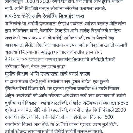
लोकांकडून 1000 ते 2000 रुपये घेत होते. पण त्यांचा लोभ इथेच थांबला
नाही. त्यांनी व्हिडीओ बनवून लोकांना ब्लॅकमेल करायला लागले.
हाय-टेक कॅमेरे आणि रेकॉर्डिंग डिव्हाईस जप्त
पोलिसांनी या आरोपी दाम्पत्याला रंगेहाथ पकडलं. त्यांच्या घरातून पोलिसांना
हाय-डेफिनेशन कॅमेरे, रेकॉर्डिंग डिव्हाईस आणि लाईव्ह स्ट्रिमिंगचे साहित्य
जप्त केले. तपासादरम्यान, दोघांनीही सांगितलं की, त्यांना पैशांची खूप
आवश्यकता होती. नरेश रिक्षा चालवायचा. पण अनेक दिवसांपासून तो आजारी
असल्याने मिळणाऱ्या कमाईतून घर चालवणं कठीण झालं होतं.
हे ही वाचा >>
'कांटा लगा' गाण्यावर अवघ्यांना थिरकवणारी अभिनेत्री शेफाली
जरीवालाचं निधन, नेमका कसा झाला मृत्यू?
मुलींचं शिक्षण आणि उपचाराचा खर्च बनलं कारण
या दाम्पत्याच्या दोन्ही मुली अभ्यासात खूप हुशार आहेत. एक मुलगी
इंजिनिअरिंगचं शिक्षण घेते. तर दुसऱ्या मुलीला बारावीत 99 टक्के मिळाले
आहेत. कॉलेजची फी आणि नरेशच्या औषधांच्या खर्च जमा करण्यासाठी त्यांनी
चुकीचा मार्ग निवडला. त्यांना वाटलं की, मोबाईल अॅपच्या माध्यमातून झटपट
श्रीमंत होता येतं. पोलिसांनी म्हटलं की, आरोपी लाईव्ह व्हिडीओसाठी 2000
रुपये घेत होते. जी क्लिप रेकॉर्ड केली जात होती, त्या क्लिपला 500
रुपयांमध्ये विकलं जात होतं. या अॅपचे जास्त ग्राहक तरुण मुलं होती.
त्यांची ओळख लपवण्यासाठी हे दोघेही आरोपी मास्क लावायचे.