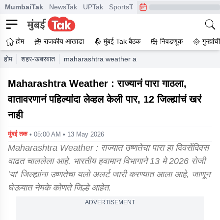
MumbaiTak
NewsTak
UPTak
SportsTak
CrimeTak
Lallantop
A
होम
राजकीय आखाडा
मुंबई Tak बैठक
निवडणूक
गुन्ह्यां
होम
शहर-खबरबात
maharashtra weather a yellow alert for heat has bee
Maharashtra Weather : राज्यानं पारा गाठला,
वातावरणानं पहिल्यांदा लेव्हल केली पार, 12 जिल्ह्यांचं खरं
नाही
मुंबई तक
• 05:00 AM • 13 May 2026
Maharashtra Weather : राज्यात उष्णतेचा पारा हा दिवसेंदिवस
वाढत चाललेला आहे. भारतीय हवामान विभागाने 13 मे 2026 रोजी
'या' जिल्ह्यांना उष्णतेचा यलो अलर्ट जारी करण्यात आला आहे, जाणून
घेऊयात नेमके कोणते जिल्हे आहेत.
ADVERTISEMENT