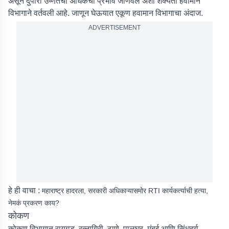
असून दुपारी उष्णतेचा अधिकचा प्रभाव जाणवेल अशी शक्यता हवामान
विभागाने वर्तवली आहे. जाणून घेऊयात एकूण हवामान विभागाचा अंदाज.
ADVERTISEMENT
हे ही वाचा :
महाराष्ट्र हादरला, सरकारी अधिकाऱ्यासमोर RTI कार्यकर्त्याची हत्या,
नेमकं प्रकरण काय?
कोकण
कोकण विभागात रायगड, रत्नागिरी, ठाणे, पालघर, मुंबई आणि सिंधुदुर्ग