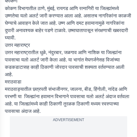
कोकण
कोकण विभागातील ठाणे, मुंबई, रायगड आणि रत्नागिरी या जिल्ह्यांमध्ये
उष्णतेचा यलो अलर्ट जारी करण्यात आला आहे. असातच नागरिकांना काळजी
घेण्याचे आवाहन केले जात आहे. उष्ण आणि दमट हवामानामुळे नागरिकांना
दुपारी अनावश्यक बाहेर पडणे टाळावे. उष्माघातापासून संरक्षणाची खबरदारी
घ्यावी.
उत्तर महाराष्ट्र
उत्तर महाराष्ट्रातील धुळे, नंदुरबार, जळगाव आणि नाशिक या जिल्ह्यांना
पावसाचा यलो अलर्ट जारी केला आहे. या भागांत मेघगर्जनेसह विजांच्या
कडकडाटासह काही ठिकाणी जोरदार पावसाची शक्यता वर्तवण्यात आली
आहे.
मराठवाडा
मराठवाड्यातील छत्रपती संभाजीनगर, जालना, बीड, हिंगोली, नांदेड आणि
परभणी या जिल्ह्यांना हवामान विभागाने पावसाचा यलो अलर्ट अंदाज वर्तवला
आहे. या जिल्ह्यांमध्ये काही ठिकाणी तुरळक ठिकाणी मध्यम स्वरुपाच्या
पावसाचा अंदाज आहे.
ADVERTISEMENT