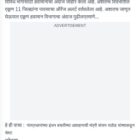
विविध भागांसाठी हवामानाचा अंदाज जाहीर केला आहे. अशातच विदर्भातील
एकूण 11 जिल्ह्यांना पावसाचा ऑरेंज अलर्ट वर्तवलेला आहे. अशातच जाणून
घेऊयात एकूण हवामान विभागाचा अंदाज पुढीलप्रमाणे...
ADVERTISEMENT
हे ही वाचा :
पंतप्रधानांच्या इंधन बचतीच्या आवाहनाची मंत्री संजय राठोड यांच्याकडून
चेष्टा