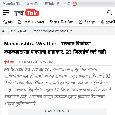
MumbaiTak
NewsTak
UPTak
SportsTak
CrimeTak
Lallantop
A
होम
राजकीय आखाडा
मुंबई Tak बैठक
निवडणूक
गुन्ह्यां
होम
शहर-खबरबात
maharashtra weather rain wreaks havoc across th
Maharashtra Weather : राज्यात विजांच्या
कडकडाटासह पावसाचा हाहाकार, 23 जिल्ह्यांचं खरं नाही
मुंबई तक
• 05:00 AM • 31 May 2026
Maharashtra Weather : राज्यात मान्सूनपूर्व पावसाच्या
सक्रियतेत वाढ होण्याची अधिक शक्यता असून हवामान विभागाने 31
मे रोजी राज्यातील विविध भागांसाठी हवामानाचा अंदाज जाहीर केला
आहे. अशातच विदर्भातील एकूण 11 जिल्ह्यांना पावसाचा ऑरेंज अलर्ट
वर्तवलेला आहे. अशातच जाणून घेऊयात एकूण हवामान विभागाचा
अंदाज पुढीलप्रमाणे...
ADVERTISEMENT