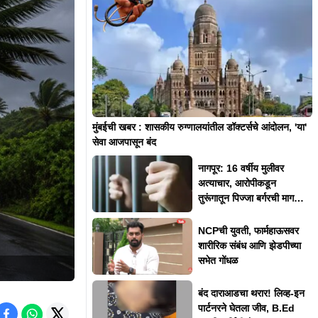
मुंबईची खबर : शासकीय रुग्णालयांतील डॉक्टर्सचे आंदोलन, 'या'
सेवा आजपासून बंद
नागपूर: 16 वर्षीय मुलीवर
अत्याचार, आरोपीकडून
तुरूंगातून पिज्जा बर्गरची मागणी,
म्हणाला..
NCPची युवती, फार्महाऊसवर
शारीरिक संबंध आणि झेडपीच्या
सभेत गोंधळ
बंद दाराआडचा थरार! लिव्ह-इन
पार्टनरने घेतला जीव, B.Ed