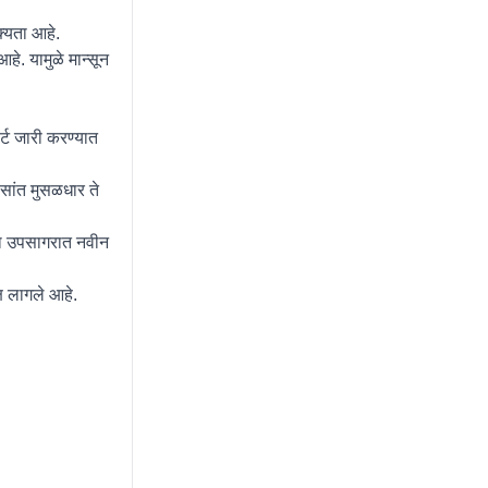
्यता आहे.
हे. यामुळे मान्सून
्ट जारी करण्यात
ासांत मुसळधार ते
्या उपसागरात नवीन
्ष लागले आहे.