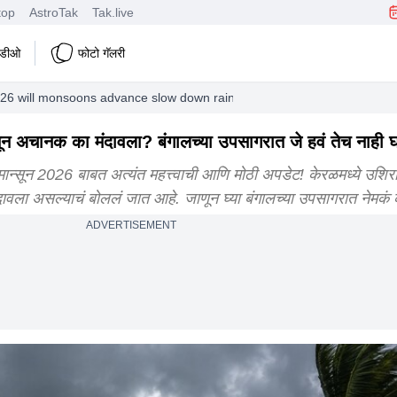
top
AstroTak
Tak.live
हिडीओ
फोटो गॅलरी
 will monsoons advance slow down rainfall intensity remains high in ma
 अचानक का मंदावला? बंगालच्या उपसागरात जे हवं तेच नाही 
न 2026 बाबत अत्यंत महत्त्वाची आणि मोठी अपडेट! केरळमध्ये उशिर
ंदावला असल्याचं बोललं जात आहे. जाणून घ्या बंगालच्या उपसागरात नेमक
ADVERTISEMENT