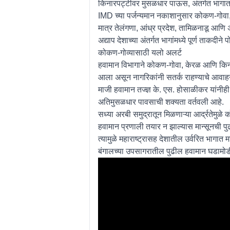
किनारपट्टीवर मुसळधार पाऊस, अंतर्गत भागात 
IMD च्या पर्जन्यमान नकाशानुसार कोकण-गोवा
मात्र तेलंगणा, आंध्र प्रदेश, तामिळनाडू आणि अ
अद्याप देशाच्या अंतर्गत भागांमध्ये पूर्ण ताकदी
कोकण-गोव्यासाठी यलो अलर्ट
हवामान विभागाने कोकण-गोवा, केरळ आणि किना
आला असून नागरिकांनी सतर्क राहण्याचे आवा
माजी हवामान तज्ज्ञ के. एस. होसाळीकर यांनीही
अतिमुसळधार पावसाची शक्यता वर्तवली आहे.
सध्या अरबी समुद्रातून मिळणाऱ्या आर्द्रतेम
हवामान प्रणाली तयार न झाल्यास मान्सूनची प
त्यामुळे महाराष्ट्रासह देशातील उर्वरित भागात
बंगालच्या उपसागरातील पुढील हवामान घडामोडी