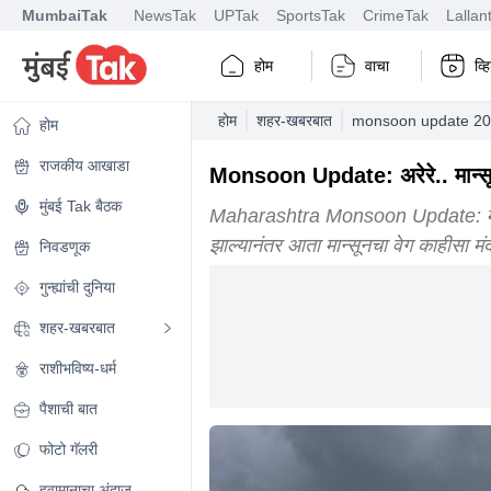
MumbaiTak
NewsTak
UPTak
SportsTak
CrimeTak
Lallan
होम
वाचा
व्
होम
शहर-खबरबात
monsoon update 2026
होम
राजकीय आखाडा
Monsoon Update: अरेरे.. मान्सून
मुंबई Tak बैठक
Maharashtra Monsoon Update: मान्सू
झाल्यानंतर आता मान्सूनचा वेग काहीसा म
निवडणूक
गुन्ह्यांची दुनिया
शहर-खबरबात
राशीभविष्य-धर्म
पैशाची बात
फोटो गॅलरी
हवामानाचा अंदाज