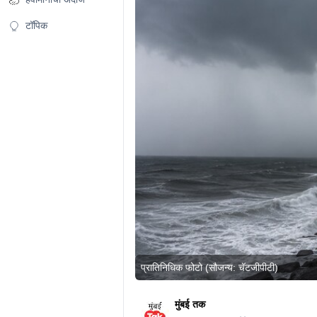
टॉपिक
प्रातिनिधिक फोटो (सौजन्य: चॅटजीपीटी)
मुंबई तक