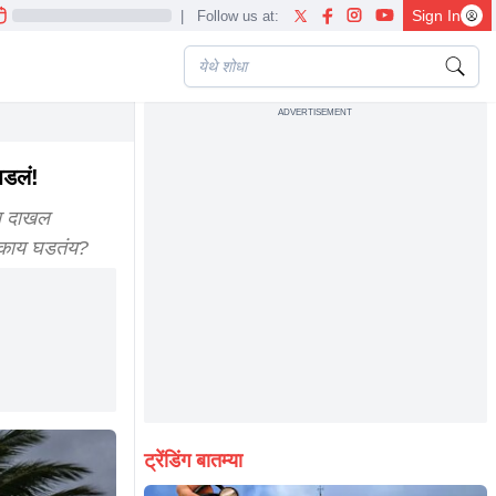
Sign In
|
Follow us at:
ADVERTISEMENT
harashtra but skymet offers a different forecast regarding its further
घडलं!
ा दाखल
ं काय घडतंय?
ट्रेंडिंग बातम्या