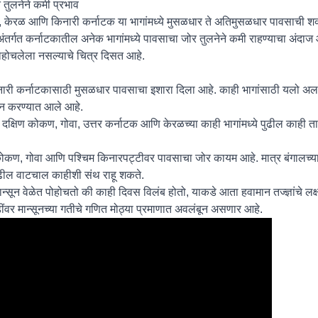
तुलनेने कमी प्रभाव
, केरळ आणि किनारी कर्नाटक या भागांमध्ये मुसळधार ते अतिमुसळधार पावसाची शक
ंतर्गत कर्नाटकातील अनेक भागांमध्ये पावसाचा जोर तुलनेने कमी राहण्याचा अंदाज आ
ने पोहोचलेला नसल्याचे चित्र दिसत आहे.
री कर्नाटकासाठी मुसळधार पावसाचा इशारा दिला आहे. काही भागांसाठी यलो अलर
हन करण्यात आले आहे.
 दक्षिण कोकण, गोवा, उत्तर कर्नाटक आणि केरळच्या काही भागांमध्ये पुढील काही त
ुळे कोकण, गोवा आणि पश्चिम किनारपट्टीवर पावसाचा जोर कायम आहे. मात्र बंगालच
ुढील वाटचाल काहीशी संथ राहू शकते.
 मान्सून वेळेत पोहोचतो की काही दिवस विलंब होतो, याकडे आता हवामान तज्ज्ञांचे लक
ंवर मान्सूनच्या गतीचे गणित मोठ्या प्रमाणात अवलंबून असणार आहे.