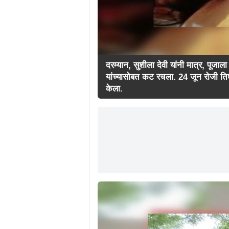
दरम्यान, सुशीला देवी यांनी मात्र, पूजा
यांच्यासोबत कट रचला. 24 जून रोजी तिघा
केला.