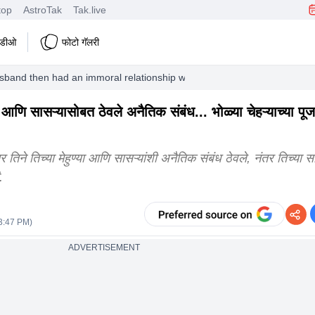
top
AstroTak
Tak.live
हिडीओ
फोटो गॅलरी
usband then had an immoral relationship with her brother in law and fathe
णि सासऱ्यासोबत ठेवले अनैतिक संबंध... भोळ्या चेहऱ्याच्या पू
तिने तिच्या मेहुण्या आणि सासऱ्यांशी अनैतिक संबंध ठेवले, नंतर तिच्या सा
.
03:47 PM
)
ADVERTISEMENT