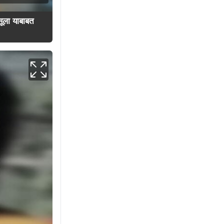
सूला याबाबत