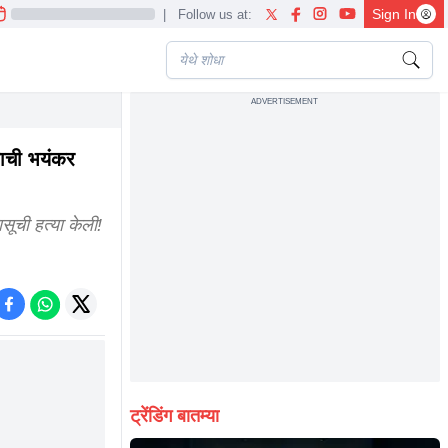
Sign In
|
Follow us at:
ADVERTISEMENT
r in law terrifying story of a naive faced pooja
जाची भयंकर
सूची हत्या केली!
ट्रेंडिंग बातम्या