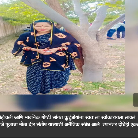
वी पोहोचली आणि भावनिक गोष्टी सांगत कुटुंबीयांना स्वत:ला स्वीकारायला लावलं.
 पूजाचा मोठा दीर संतोष याच्याशी अनैतिक संबंध आले. त्यानंतर दोघेही एकत्