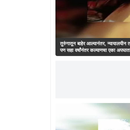
तुरुंगातून बाहेर आल्यानंतर, न्यायालयीन 
पण सहा वर्षांनंतर कल्याणचा एका अपघातात