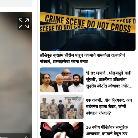
हॉलिवूड क्राईम सीरीज पाहून नवऱ्याने बायकोला तलवारीनं
संपवलं, आत्महत्येचा रचना बनाव
‘हे तर म्हणजे.. घोड्यापुढे गाडी
जुंपली’, ठाकरेंच्या वकिलांचा
सुप्रीम कोर्टात कोणावर गंभीर
आक्षेप?
एक तरुणी...दोन प्रियकर, अन्
मर्डरनेच झाला शेवट; कोणी
कोणाला संपवलं?
16 वर्षीय पीडितेवर सामूहिक
अत्याचार, दगडाने ठेचून ठार