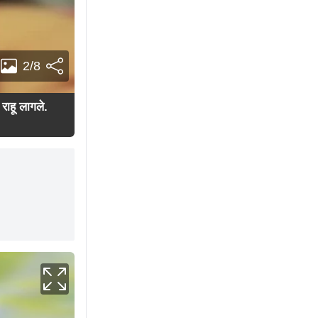
2/8
 राहू लागले.