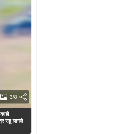
3/8
 काही
र राहू लागले