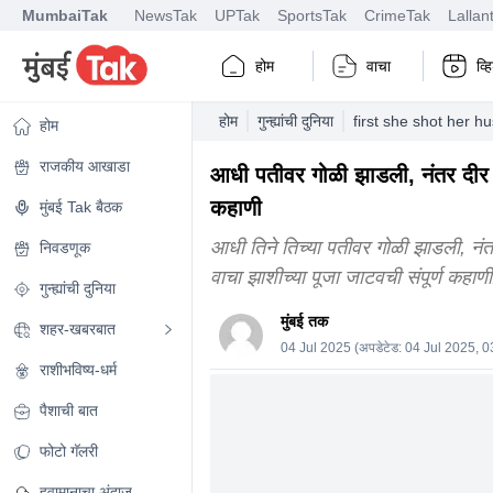
MumbaiTak
NewsTak
UPTak
SportsTak
CrimeTak
Lallan
होम
वाचा
व्
होम
गुन्ह्यांची दुनिया
first she shot her h
होम
राजकीय आखाडा
आधी पतीवर गोळी झाडली, नंतर दीर आ
कहाणी
मुंबई Tak बैठक
आधी तिने तिच्या पतीवर गोळी झाडली, नंतर 
निवडणूक
वाचा झाशीच्या पूजा जाटवची संपूर्ण कहाणी
गुन्ह्यांची दुनिया
मुंबई तक
शहर-खबरबात
04 Jul 2025
(अपडेटेड:
04 Jul 2025, 
राशीभविष्य-धर्म
पैशाची बात
फोटो गॅलरी
हवामानाचा अंदाज