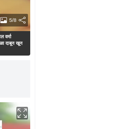
5/8
ल वर्मा
ळा दाबून खून