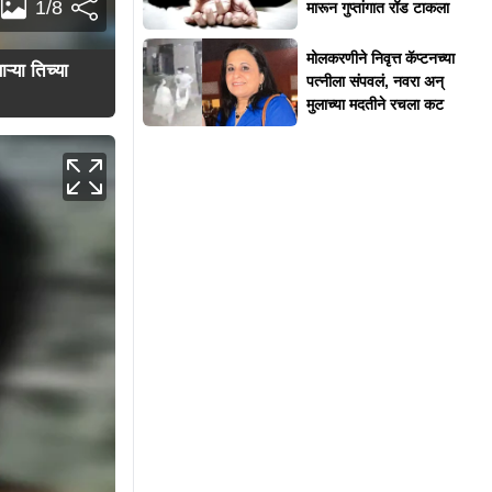
1/8
मारून गुप्तांगात रॉड टाकला
मोलकरणीने निवृत्त कॅप्टनच्या
ऱ्या तिच्या
पत्नीला संपवलं, नवरा अन्
मुलाच्या मदतीने रचला कट