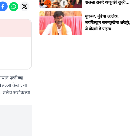
दाखला ठाकरे अजूनही सुप्रीम
कोर्टात देतात?
भुजबळ, मुंडेंचा उल्लेख,
जरांगेंकडून बावनकुळेंना अरेतुरे;
जे बोलले ते पाहाच
याने पत्नीच्या
 हल्ला केला. या
. तसेच अशोकच्या