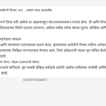
त काहीतरी दिसलं, अन्... भयंकर कांड उघडकीस
ी उशिराने तिचा पती अशोक हा अमृतसरहून मोटारसायलवरून परतत होता. ती आणि तिचा
ून मडियालाच्या दिशेने प्रवास करताना, अशोक मसीह तसेच च्याचा मुलगा अभिषेक आणि
यफ्रेंडला संपवलं
णि त्याच्यावर प्राणघातक हल्ला केला. इतक्यातच आरोपीने तिच्या पतीवर अनेकदा
ृतसरच्या सिव्हिल रूग्णालयात नेण्यात आले, जिथे डॉक्टरांनी त्याला मृत घोषित केल
ेतली.
ता येणार, मोठ्या प्रकल्पाची घोषणा
्याचे सांगितले. मृत व्यक्ती डेव्हिड मसीहचे आरोपी अशोक मसीहच्या पत्नीशी अनैतिक
 होती.
ADVERTISEMENT