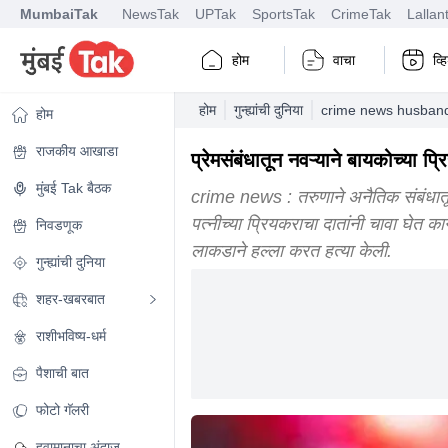
MumbaiTak
NewsTak
UPTak
SportsTak
CrimeTak
Lallan
होम
वाचा
व्
होम
गुन्ह्यांची दुनिया
crime news husband m
होम
राजकीय आखाडा
प्रेमसंबंधातून नवऱ्याने बायकोच्या 
मुंबई Tak बैठक
crime news : तरुणाने अनैतिक संबंधातून
पत्नीच्या प्रियकराचा दातांनी चावा घेत 
निवडणूक
लाकडाने हल्ला करत हत्या केली.
गुन्ह्यांची दुनिया
शहर-खबरबात
राशीभविष्य-धर्म
पैशाची बात
फोटो गॅलरी
हवामानाचा अंदाज