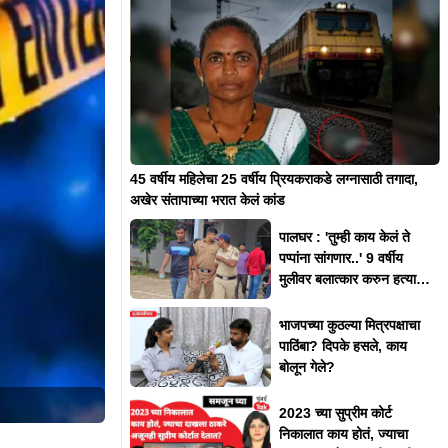
45 वर्षीय महिलेचा 25 वर्षीय प्रियकराकडे लग्नासाठी तगादा,
अखेर संतापाच्या भरात केलं कांड
पालघर : 'तुम्ही काय केलं ते
पप्पांना सांगणार..' 9 वर्षीय
मुलीवर बलात्कार करुन हत्या;
कोर्टात काय घडलं?
भाजपच्या कुठल्या मित्रपक्षाचा
पाठिंबा? दिपके हसले, काय
बोलून गेले?
2023 च्या सुप्रीम कोर्ट
निकालात काय होतं, ज्याचा