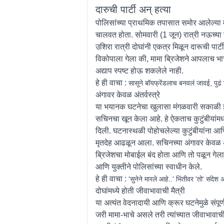
दारुची पार्टी अन् हत्या
पोलिसांच्या प्राथमिक तपासात समोर आलेल्या म
चालवत होता. सोमवारी (1 जून) रात्री नऊच्या सु
उशिरा रात्री दोघांनी एकत्र मिळून दारूची पा
विकोपाला गेला की, मामा ब्रिजेशने आपलाच भाचा
अद्याप स्पष्ट होऊ शकलेले नाही.
हे ही वाचा :
सासूने बॉयफ्रेंडलाच बनवलं जावई, पुढ
अंगावर केवळ अंतर्वस्त्रे
या भयानक घटनेचा खुलासा मंगळवारी सकाळी झाल
सचिनचा खून केला आहे. हे ऐकताच कुटुंबीयांमध
दिली. घटनास्थळी पोहोचलेल्या कुटुंबीयांना 
मृतदेह आढळून आला. सचिनच्या अंगावर केवळ अंत
ब्रिजेशचा मोबाईल बंद होता आणि तो पळून गेला
आणि युक्तीने पोलिसांच्या स्वाधीन केले.
हे ही वाचा :
'सुनेने मारले आहे..' भिंतीवर 'तो' संद
दोघांमध्ये होती जीवाभावाची मैत्री
या अत्यंत वेदनादायी आणि क्रूर घटनेमुळे संपू
जरी मामा-भाचे असले तरी त्यांच्यात जीवाभावाच