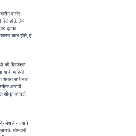
्रीम पार्लर
ेले होते. तेथे
 वाद इतका
 कारण काय होते, हे
े की ब्रिजेशने
ना याची माहिती
्या शेतात सचिनचा
नेनंतर आरोपी
धून शोधून काढले
िजेश हे नात्याने
 जायचे. सोमवारी