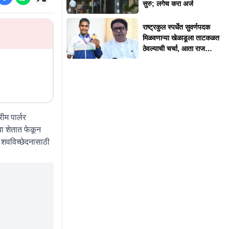
सुरु; लगेच करा अर्ज
राष्ट्रकुल स्पर्धेत सुवर्णपदक
मिळवणाऱ्या खेळाडूला ताटकळत
ठेवल्याची चर्चा, आता राज
ठाकरेंनी दिलं स्पष्टीकरण
म पार्लर
या शेतात फेकून
 शवविच्छेदनासाठी