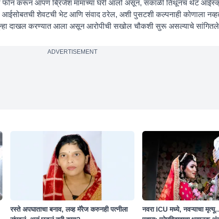
ा फोन करून आपण ब्रिजेश मामाच्या घरी आलो असून, सकाळी तिथूनच थेट आईस्क्
्या आईसोबतची शेवटची भेट आणि संवाद ठरेल, अशी पुसटशी कल्पनाही कोणाला नव्ह
 गुन्हा दाखल करण्यात आला असून आरोपीची सखोल चौकशी सुरू असल्याचे सांगितले
ADVERTISEMENT
रस्ते अपघाताचा बनाव, लव्ह मॅरेज करुनही पत्नीला
नवरा ICU मध्ये, नवऱ्याचा मृत्यू.