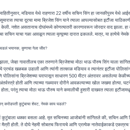
ाहितीनुसार, मडियाव येथे राहणारा 22 वर्षीय सचिन सिंग हा जानकीपुरम येथे आईस्क
मारास त्याचा दूरचा मामा ब्रिजेश सिंग याने त्याला आपल्यासोबत इटौंजा याठिकाणी न
र्टी केली. नशेत असतानाच दोघांमध्ये कोणत्यातरी कारणावरून जोरदार वाद झाला. हा
 सचिन याचा गळा आवळून त्याला मृत्यूच्या दारात ढकलले. मात्र, या हत्येचे नेमके
ं घडलं भयानक, कुणाचा गेला जीव?
ा, जेव्हा गावातीलच एका तरुणाने ब्रिजेशचा मोठा भाऊ पौरुष सिंग याला सांगितल
्ये प्रचंड खळबळ उडाली आणि त्यांनी तात्काळ मडियाव व त्यानंतर इटौंजा पोलिसां
आणि पोलिसांना ब्रिजेशच्या घरापासून साधारण 500 मीटर अंतरावर असलेल्या केळीच
र्वस्त्रे होती आणि त्याच्या गळ्यावर दोरीने आवळल्याच्या खोल जखमा होत्या. घट
 होता, परंतु त्याचा मोठा भाऊ पौरुष याने कमालीची हुशारी दाखवत त्याला इटौंजाम
ेश अन् करोडपती कुटुंबाचा शेवट, नेमकं काय घडलं?
र्ण कुटुंबाला धक्का बसला आहे. मृत सचिनच्या आजोबांनी सांगितले की, सचिन आणि ब्र
ी मैत्री होती. ते दोघे नेहमी सोबतच फिरायचे आणि प्रत्येक नातेवाईकाकडे एकत्रच