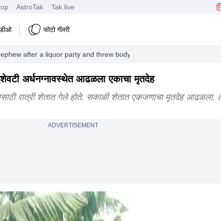
top
AstroTak
Tak.live
हिडीओ
फोटो गॅलरी
 nephew after a liquor party and threw body in farm crime news marathi
ी, शेवटी अर्धनग्नावस्थेत आढळला एकाचा मृतदेह
यासाठी रात्री शेतात गेले होते. सकाळी शेतात एकजणाचा मृतदेह आढळला. त
ADVERTISEMENT