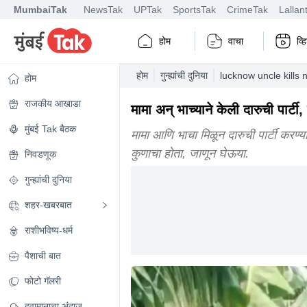
MumbaiTak
NewsTak
UPTak
SportsTak
CrimeTak
Lallan
होम
वाचा
व्
होम
गुन्ह्यांची दुनिया
lucknow uncle kills
होम
राजकीय आखाडा
मामा अन् भाच्याने केली दारुची पार्ट
मुंबई Tak बैठक
मामा आणि भाचा मिळून दारुची पार्टी करण्
कुणाचा होता, जाणून घेऊया.
निवडणूक
गुन्ह्यांची दुनिया
शहर-खबरबात
राशीभविष्य-धर्म
पैशाची बात
फोटो गॅलरी
हवामानाचा अंदाज