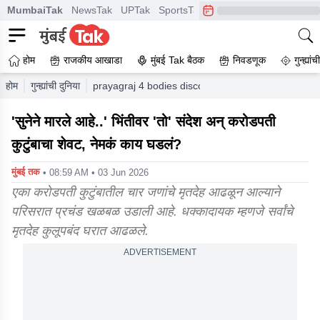
MumbaiTak
NewsTak
UPTak
SportsTak
CrimeTak
Lallantop
A
होम
राजकीय आखाडा
मुंबई Tak बैठक
निवडणूक
गुन्ह्यां
होम
गुन्ह्यांची दुनिया
prayagraj 4 bodies discovered in house of crorep
'सुनेने मारले आहे..' भिंतीवर 'तो' संदेश अन् करोडपती
कुटुंबाचा शेवट, नेमकं काय घडलं?
मुंबई तक
• 08:59 AM • 03 Jun 2026
एका करोडपती कुटुंबातील चार जणांचे मृतदेह आढळून आल्याने
परिसरात प्रचंड खळबळ उडाली आहे. धक्कादायक म्हणजे सर्वांचे
मृतदेह कुलूपबंद घरात आढळले.
ADVERTISEMENT