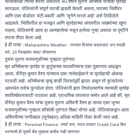
संध्याकाळी त्यांचा बेपत्ता असलेला 40 वर्षीय मुलगा अभिषेक याचाही मृतदेह
सापडला. पोलिसांनी संपूर्ण घराची झडती घेतली असता, घराच्या भिंतींवर
आणि एका बोर्डावर 'बंटी-बबली' आणि 'सुनेने मारले आहे' असे लिहिलेले
आढळले. भिंतींवरील हा मजकूर आणि मृतदेहांच्या अंगावरील जखमांच्या खुणा
पाहता, पोलिसांनी आता हा आत्महत्येचा नसून हत्येचा गुन्हा असावा या दृष्टीने
तपास तीव्र केला आहे.
हे ही वाचा :
Maharashtra Weather : राज्यात विजांचा कडकडाट अन् वादळी
वारे, 18 जिल्ह्यांवर संकट घोंगावणार
दुसरा मुलगा फसवणुकीच्या गुन्ह्यात तुरुंगात
मृत अभिषेकचा मृतदेह या कुटुंबाच्या मालकीच्याच एका दुकानात आढळून
आला. वीरेंद्र कुमार वैश्य यांच्याच एका नातेवाईकाने या मृतदेहाची ओळख
पटवली आहे. अभिषेकचा मृत्यू काही दिवसांपूर्वी झाला असून तो कुजलेल्या
अवस्थेत तसेच फुगलेला होता. पोलिसांनी इतर तिघांप्रमाणेच त्याचाही मृतदेह
शवविच्छेदनासाठी पाठवला आहे. प्राथमिक तपासात समोर आले आहे की, मृत
वीरेंद्र कुमार वैश्य यांचा दुसरा मुलगा अश्विनी वैश्य हा सध्या एका जुन्या
फसवणुकीच्या गुन्ह्यात कौशांबी तुरुंगात शिक्षा भोगत आहे. पोलिसांकडून आता
अश्विनीच्या पत्नीबद्दल (सुनेबद्दल) अधिक माहिती गोळा केली जात आहे.
हे ही वाचा :
Personal Finance: स्मार्ट बना, व्याज वाचवा! Credit Card बिल
भरण्याची ही युक्ती बँक तुम्हाला कधीच नाही सांगणार!