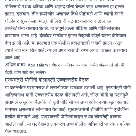
पोलिसांचे पथक अतिक आणि अहमद यांना घेऊन जात असताना हा हल्ला
झाला. दरम्यान, तीन हल्लेखोर अचानक तिथे पोहोचले आणि त्यांनी वेगाने
गोळीबार सुरू केला. मात्र, पोलिसांनी घटनास्थळावरून तात्काळ
हल्लेखोरांना ताब्यात घेतले. हा संपूर्ण हल्ला मीडिया आणि पोलिसांसमोर
करण्यात आला आहे. दोघांवर गोळीबार झाला तेव्हाची संपूर्ण घटना कॅमेऱ्यात
कैद झाली आहे. या हल्ल्यात एक पोलीस हवालदारही जखमी झाला असून
त्याचे नाव मान सिंह आहे. त्याला उपचारासाठी रुग्णालयात दाखल करण्यात
आले आहे.
अधिक वाचा-
Abu salem : गँगस्टर अतिक- असदच्या कथेत अंडरवर्ल्ड डॉनची
एंट्री; कोण आहे अबू सालेम?
मुख्यमंत्री योगींनी बोलावली उच्चस्तरीय बैठक
या घटनेनंतर प्रयागराज ते लखनौपर्यंत खळबळ उडाली आहे. मुख्यमंत्री योगी
आदित्यनाथ यांनी उच्चस्तरीय बैठक बोलावली आहे. सीएम योगी या घटनेमुळे
संतापले असून या बैठकीत ते यूपी पोलिसांच्या उच्च अधिकाऱ्यांकडून अहवाल
मागणार असल्याचे सांगण्यात येत आहे. मुख्यमंत्र्यांनी डीजीपी आणि एडीजींना
देखील बोलावले आहे. याप्रकरणी पोलिसांकडून सध्या कोणतेही वक्तव्य
आलेले नाही. या घटनेबाबत लवकरच उच्च पोलीस अधिकारी पत्रकार परिषद
घेऊ शकतात.