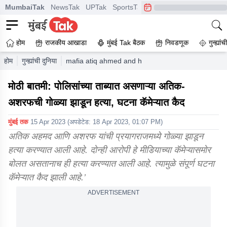
MumbaiTak
NewsTak
UPTak
SportsTak
CrimeTak
Lallantop
A
होम
राजकीय आखाडा
मुंबई Tak बैठक
निवडणूक
गुन्ह्यां
होम
गुन्ह्यांची दुनिया
mafia atiq ahmed and his brother ashraf ahmed wer
मोठी बातमी: पोलिसांच्या ताब्यात असणाऱ्या अतिक-
अशरफची गोळ्या झाडून हत्या, घटना कॅमेऱ्यात कैद
मुंबई तक
15 Apr 2023
(अपडेटेड:
18 Apr 2023, 01:07 PM
)
अतिक अहमद आणि अशरफ यांची प्रयागराजमध्ये गोळ्या झाडून
हत्या करण्यात आली आहे. दोन्ही आरोपी हे मीडियाच्या कॅमेऱ्यासमोर
बोलत असतानाच ही हत्या करण्यात आली आहे. त्यामुळे संपूर्ण घटना
कॅमेऱ्यात कैद झाली आहे.’
ADVERTISEMENT