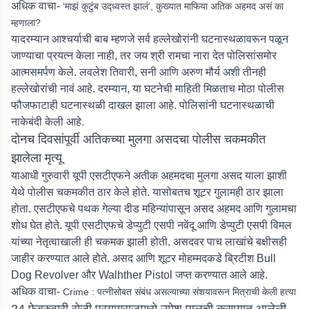
अधिक वाचा-
‘माझं कुटुंब उद्ध्वस्त झालं’, कुख्यात माफिया अतिक अहमद असं का
म्हणाला?
यादरम्यान आश्चर्याची बाब म्हणजे सर्व हल्लेखोरांनी घटनास्थळावरून पळून
जाण्याचा प्रयत्न केला नाही, तर जय श्री रामचा नारा देत पोलिसांसमोर
आत्मसमर्पण केले. लवलेश तिवारी, सनी आणि अरुण मौर्य अशी तीनही
हल्लेखोरांची नावं आहे. दरम्यान, या घटनेची माहिती मिळताच मोठा पोलीस
फौजफाटाही घटनास्थळी दाखल झाला आहे. पोलिसांनी घटनास्थळाची
नाकेबंदी केली आहे.
दोनच दिवसांपूर्वी अतिकच्या मुलगा असदचा पोलीस चकमकीत
झालेला मृत्यू
याआधी गुरुवारी यूपी एसटीएफने अतीक अहमदचा मुलगा असद याला झाशी
येथे पोलीस चकमकीत ठार केले होते. यासोबतच शूटर गुलामही ठार झाला
होता. एसटीएफचे पथक गेल्या दीड महिन्यांपासून असद अहमद आणि गुलामचा
शोध घेत होते. यूपी एसटीएफचे डेप्युटी एसपी नवेंदू आणि डेप्युटी एसपी विमल
यांच्या नेतृत्वाखाली ही चकमक झाली होती. असदवर पाच लाखांचे बक्षीसही
जाहीर करण्यात आले होते. असद आणि शूटर मोहम्मदकडे ब्रिटीश Bull
Dog Revolver और Walhther Pistol जप्त करण्यात आले आहे.
अधिक वाचा-
Crime : पत्नीसोबत संबंध असल्याच्या संशयावरून मित्राची केली हत्या