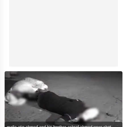
mafia atiq ahmed and his brother ashraf ahmed were shot