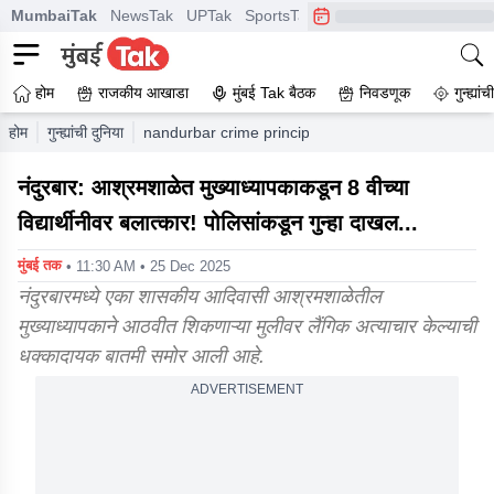
MumbaiTak
NewsTak
UPTak
SportsTak
CrimeTak
Lallantop
A
होम
राजकीय आखाडा
मुंबई Tak बैठक
निवडणूक
गुन्ह्यां
होम
गुन्ह्यांची दुनिया
nandurbar crime principal rapes 8th grade student
नंदुरबार: आश्रमशाळेत मुख्याध्यापकाकडून 8 वीच्या
विद्यार्थीनीवर बलात्कार! पोलिसांकडून गुन्हा दाखल...
मुंबई तक
• 11:30 AM • 25 Dec 2025
नंदुरबारमध्ये एका शासकीय आदिवासी आश्रमशाळेतील
मुख्याध्यापकाने आठवीत शिकणाऱ्या मुलीवर लैंगिक अत्याचार केल्याची
धक्कादायक बातमी समोर आली आहे.
ADVERTISEMENT