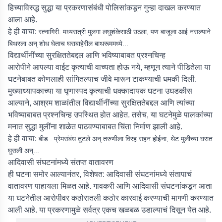
हिच्याविरुद्ध सुद्धा या प्रकरणासंबंधी पोलिसांकडून गुन्हा दाखल करण्यात
आला आहे.
हे ही वाचा:
रत्नागिरी: मध्यरात्री मुलगा लघुशंकेसाठी उठला, पण बाजूला आई नसल्याने
बिथरला अन् शोध घेताच घराबाहेरील बाथरूममध्ये...
विद्यार्थीनींच्या सुरक्षिततेबद्दल आणि भविष्याबाबत प्रश्नचिन्ह
आरोपीने आपल्या वाईट कृत्याची वाच्यता होऊ नये, म्हणून त्याने पीडितेला या
घटनेबाबत कोणलाही सांगितल्याच जीवे मारून टाकण्याची धमकी दिली.
मुख्याध्यापकाच्या या घृणास्पद कृत्याची धक्कादायक घटना उघडकीस
आल्याने, आश्रम शाळांतील विद्यार्थीनींच्या सुरक्षिततेबद्दल आणि त्यांच्या
भविष्याबाबत प्रश्नचिन्ह उपस्थित होत आहेत. तसेच, या घटनेमुळे पालकांच्या
मनात सुद्धा मुलींना शाळेत पाठवण्याबाबत चिंता निर्माण झाली आहे.
हे ही वाचा:
बीड : प्रेमसंबंध तुटले अन् तरुणीला विरह सहन होईना, थेट मुलीच्या घरात
घुसली अन्...
आदिवासी संघटनांमध्ये संतप्त वातावरण
ही घटना समोर आल्यानंतर, विशेषत: आदिवासी संघटनांमध्ये संतापाचं
वातावरण पाहायला मिळत आहे. गावकरी आणि आदिवासी संघटनांकडून आता
या घटनेतील आरोपीवर कठोरातली कठोर कारवाई करण्याची मागणी करण्यात
आली आहे. या प्रकरणामुळे सर्वत्र एकच खळबळ उडाल्याचं दिसून येत आहे.