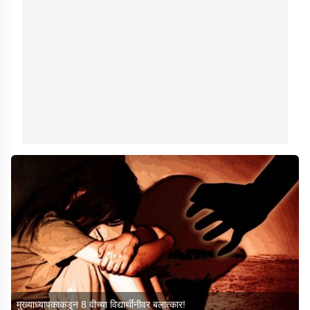
मुख्याध्यापकाकडून 8 वीच्या विद्यार्थीनीवर बलात्कार!