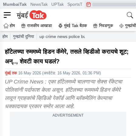
MumbaiTak
NewsTak
UPTak
SportsTak
CrimeTak
Lallantop
A
होम
राजकीय आखाडा
मुंबई Tak बैठक
निवडणूक
गुन्ह्यां
होम
गुन्ह्यांची दुनिया
up crime news police bust sex racket at kanpur h
हॉटेलच्या रुममध्ये हिडन कॅमेरे, तसले व्हिडीओ करायचे शूट;
अन्.., शेवटी काय घडलं?
मुंबई तक
16 May 2026
(अपडेटेड:
16 May 2026, 01:36 PM
)
UP Crime News : एका हॉटेलमध्ये चालणाऱ्या सेक्स रॅकेटचा
पोलिसांनी पर्दाफाश केला असून, हॉटेलच्या रूममध्ये हिडन कॅमेरे
लावून ग्राहकांचे व्हिडिओ रेकॉर्ड आणि ब्लॅकमेलिंग केल्याचा
धक्कादायक प्रकार समोर आला आहे.
ADVERTISEMENT