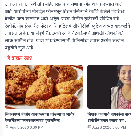
टाकला होता, जिथे तीन महिलांसह पाच जणांना रंगेहाथ पकडण्यात आले
आहे. आरोपींच्या मोबाईल फोनमधून हिडन कॅमेऱ्याने रेकॉर्ड केलेले व्हिडिओ
देखील जप्त करण्यात आले आहेत. सध्या पोलीस हॉटेलशी संबंधित सर्व
रेकॉर्ड, मोबाईलमधील डेटा आणि हॉटेलचे सीसीटीव्ही फुटेज अत्यंत बारकाईने
तपासत आहेत. या संपूर्ण रॅकेटमध्ये आणि नेटवर्कमध्ये आणखी कोणकोणते
लोक सामील होते, याचा शोध घेण्यासाठी पोलिसांचा तपास अत्यंत सखोल
पद्धतीने सुरू आहे.
हे वाचलं का?
चिकनमध्ये कंडोम आढळल्याचा जोडप्याचा आरोप,
शिक्षक नवऱ्याने बायकोला पाण्यात 
रेस्टॉरंटच्या व्यवस्थापनावर प्रश्नचिन्ह
आरोपीनं बनाव रचला पण..
Aug 8 2026 6:39 PM
Aug 8 2026 5:06 PM