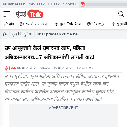
MumbaiTak
NewsTak
UPTak
SportsTak
CrimeTak
Lallantop
A
होम
राजकीय आखाडा
मुंबई Tak बैठक
निवडणूक
गुन्ह्यां
होम
गुन्ह्यांची दुनिया
uttar pradesh crime news sexual assault on female
उप आयुक्ताने केलं घृणास्पद काम, महिला
अधिकाऱ्यावरच...7 अधिकाऱ्यांची लागली वाट!
मुंबई तक
06 Aug 2025
(अपडेटेड:
08 Aug 2025, 06:32 PM
)
उत्तर प्रदेशात एका महिला अधिकाऱ्यावर लैंगिक अत्याचार झाल्याचं
प्रकरण समोर आलं. या गुन्ह्याअंतर्गत मथुरा येथील राज्य कर
विभागात कार्यरत असलेले असलेले उपायुक्त कमलेश कुमार पांडे
यांच्यासह सात अधिकाऱ्यांना निलंबित करण्यात आलं आहे.
ADVERTISEMENT