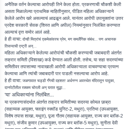
अनैतिक वर्तन केल्याचा आरोपही तिने केला होता. प्रकरणाची चौकशी केली
असता मिळालेल्या प्राथमिक माहितीनुसार, पीडित महिला अधिकाऱ्याने
केलेले आरोप खरे असल्याचं आढळून आले. यानंतर आरोपी उपायुक्तांना उत्तर
प्रदेश सरकारी सेवक (शिस्त आणि अपील) नियमांनुसार निलंबित करण्यात
आल्याचं वृत्त समोर आलं आहे.
हे ही वाचा:
दोन्ही मित्रांचं एकमेकांवरच प्रेम, मग समलैंगिक संबंध... पण अचानक
तिसऱ्याची एन्ट्री अन्...
महिला अधिकाऱ्याने केलेल्या आरोपांची चौकशी करण्याची जबाबदारी अंतर्गत
तक्रार समिती (विशाखा) कडे देण्यात आली होती. तसेच, या सहा सदस्यांच्या
समितीवर तपासाच्या नावाखाली आरोपी अधिकाऱ्याला वाचवण्याचा प्रयत्न
केल्याचा आणि त्यांची जबाबदारी पार पाडली नसल्याचा आरोप आहे.
हे ही वाचा:
जळगावात चड्डी गँगची दहशत! अर्धनग्न अवस्थेत मंदिरातून पादुका,
दानपेटीतील रक्कम चोरली अन् घरात सुद्धा...
'या' अधिकाऱ्यांना निलंबित...
या प्रकरणासंदर्भात अंतर्गत तक्रार समितीच्या सदस्या कोमल छाब्रा
(सहाय्यक आयुक्त, फ्लाइंग स्क्वॉड युनिट-2, मथुरा), प्रतिभा (उपआयुक्त,
विशेष तपास शाखा, मथुरा), पूजा गौतम (सहायक आयुक्त, राज्य कर ब्लॉक-2
मथुरा), संजीव कुमार (उपआयुक्त, राज्य कर ब्लॉक-5 मथुरा), सुनीता देवी