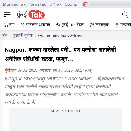
MumbaiTak
NewsTak
UPTak
SportsTak
CrimeTak
Lallantop
A
होम
राजकीय आखाडा
मुंबई Tak बैठक
निवडणूक
गुन्ह्यां
होम
गुन्ह्यांची दुनिया
woman and his boyfriend kills her handicapped hus
Nagpur: लकवा मारलेला पती.. पण पत्नीला लागलेली
अनैतिक संबंधांची चटक, म्हणून…
मुंबई तक
07 Jul 2025
(अपडेटेड:
08 Jul 2025, 09:27 AM
)
Nagpur Shocking Murder Case News : प्रियकरासोबत
मिळून एका पत्नीने लकवाग्रस्त पतीची निर्घृण हत्या केल्याची
धक्कादायक घटना नागपूरमध्ये घडली. पत्नीने पतीचा गळा दाबून
त्याची हत्या केली
ADVERTISEMENT