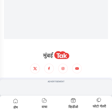
आमच्याविषयी
गोपनीयता धोरण
अटी आणिशर्थी
ADVERTISEMENT
© COPYRIGHT
2026
, ALL RIGHTS RESERVED
फोटो गॅलरी
वाचा
व्हिडीओ
होम