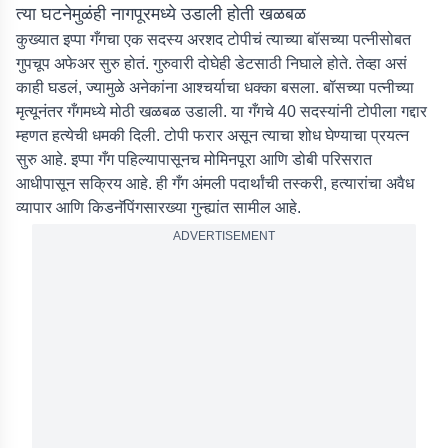
त्या घटनेमुळंही नागपूरमध्ये उडाली होती खळबळ
कुख्यात इप्पा गँगचा एक सदस्य अरशद टोपीचं त्याच्या बॉसच्या पत्नीसोबत
गुपचूप अफेअर सुरु होतं. गुरुवारी दोघेही डेटसाठी निघाले होते. तेव्हा असं
काही घडलं, ज्यामुळे अनेकांना आश्चर्याचा धक्का बसला. बॉसच्या पत्नीच्या
मृत्यूनंतर गँगमध्ये मोठी खळबळ उडाली. या गँगचे 40 सदस्यांनी टोपीला गद्दार
म्हणत हत्येची धमकी दिली. टोपी फरार असून त्याचा शोध घेण्याचा प्रयत्न
सुरु आहे. इप्पा गँग पहिल्यापासूनच मोमिनपूरा आणि डोबी परिसरात
आधीपासून सक्रिय आहे. ही गँग अंमली पदार्थांची तस्करी, हत्यारांचा अवैध
व्यापार आणि किडनॅपिंगसारख्या गुन्ह्यांत सामील आहे.
ADVERTISEMENT