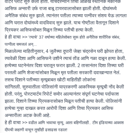
वॉटर प्लांट सुरु केला होता. याचदरम्यान तिची ओळख स्थानिक मॅकेनिक
आसिफ अन्सारी उर्फ राजा बाबू टायरवालासोबत झाली होती. दोघांमध्ये
अनैतिक संबंध सुरु झाले. त्यानंतर पतीला त्याच्या पत्नीवर संशय येऊ लागला
आणि घरात दोघांमध्ये वादविवाद सुरु झाले. याच गोष्टीला वैतागून दिशाने
प्रियकर आसिफसोबत मिळून तिच्या पतीची हत्या केली.
हे ही वाचा >>
'त्याचे' 37 वर्षाच्या महिलेसोबत सुरू होते अनैतिक शारीरिक संबंध,
पत्नीला समजलं अन्...
मिळालेल्या माहितीनुसार, 4 जुलैच्या दुपारी जेव्हा चंद्रसेन घरी झोपत होता,
त्यावेळी दिशा आणि आसिफने उशीने त्याचं तोंड आणि गळा दाबून हत्या केली.
हत्येच्या घटनेनंतर दिशा घरातून फरार झाली. 2 तासानंतर दिशा तिच्या घरी
परतली आणि शेजाऱ्यांसोबत मिळून मृत पतीला सरकारी दवाखान्यात नेलं.
तसच दिशाने पतीच्याा मृत्यूबाबत खोटी माहितीही लोकांना
सांगितली. सुरुवातीला पोलिसांनी याप्रकरणी आकस्मिक मृत्यूची नोंद केली
होती. परंतु, पोस्टमार्टम रिपोर्ट समोर आल्यानंतर संपूर्ण घटनेचा पर्दाफाश
झाला. दिशाने तिच्या प्रियकरासोबत मिळून पतीची हत्या केली. पोलिसांनी
हत्येचा गुन्हा दाखल करत आरोपी दिशा आणि तिचा प्रियकर आसिफ
अन्सारीला अटक केली आहे.
हे ही वाचा >>
वडील आणि भावाचा मृत्यू, आता बहिणीलाही.. टीम इंडियाच्या आकाश
दीपची कहाणी वाचून तुम्हीही ढसाढसा रडाल!