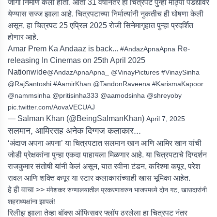
जागा निर्माण केली होती. आता 31 वर्षांनंतर हा चित्रपट पुन्हा मोठ्या पडद्यावर
येण्यास सज्ज झाला आहे. चित्रपटाच्या निर्मात्यांनी नुकतीच ही घोषणा केली
असून, हा चित्रपट 25 एप्रिल 2025 रोजी सिनेमागृहात पुन्हा प्रदर्शित
होणार आहे.
Amar Prem Ka Andaaz is back...
Re-
#AndazApnaApna
releasing In Cinemas on 25th April 2025
Nationwide
@AndazApnaApna_
@VinayPictures
#VinaySinha
@RajSantoshi
#AamirKhan
@TandonRaveena
#KarismaKapoor
@nammsinha
@pritisinha333
@aamodsinha
@shreyoby
pic.twitter.com/AovaVECUAJ
— Salman Khan (@BeingSalmanKhan)
April 7, 2025
सलमान, आमिरसह अनेक दिग्गज कलाकार...
‘अंदाज अपना अपना’ या चित्रपटात सलमान खान आणि आमिर खान यांची
जोडी प्रेक्षकांना पुन्हा एकदा पाहायला मिळणार आहे. या चित्रपटाचे दिग्दर्शन
राजकुमार संतोषी यांनी केलं असून, यात रवीना टंडन, करिश्मा कपूर, परेश
रावल आणि शक्ति कपूर या स्टार कलाकारांच्याही खास भूमिका आहेत.
हे ही वाचा >>
मंगेशकर रुग्णालयातील प्रकरणावरुन भाजपमध्ये दोन गट, खासदारांनी
शहराध्यक्षांना झापलं!
रिलीझ झाला तेव्हा बॉक्स ऑफिसवर फ्लॉप ठरलेला हा चित्रपट नंतर