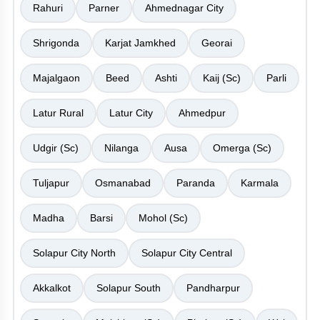
Rahuri
Parner
Ahmednagar City
Shrigonda
Karjat Jamkhed
Georai
Majalgaon
Beed
Ashti
Kaij (Sc)
Parli
Latur Rural
Latur City
Ahmedpur
Udgir (Sc)
Nilanga
Ausa
Omerga (Sc)
Tuljapur
Osmanabad
Paranda
Karmala
Madha
Barsi
Mohol (Sc)
Solapur City North
Solapur City Central
Akkalkot
Solapur South
Pandharpur