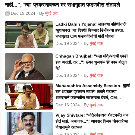
नाही...", 'त्या' प्रकरणावरून भर सभागृहात फडणवीस संतापले
Dec 19 2024
· By
मुंबई तक
Ladki Bahin Yojana: लाडक्या बहिणींसाठी
खुशखबर! 'या' दिवशी मिळणार डिसेंबरचा हफ्ता,
सभागृहात CM फडणवीसांची मोठी घोषणा
Dec 19 2024
· By
मुंबई तक
Chhagan Bhujbal: "मला मंत्रिपदाची एवढी
हाव असती, तर..."; छगन भुजबळ 'हे' काय बोलून
गेले
Dec 18 2024
· By
मुंबई तक
Maharashtra Assembly Session: कुर्ला
बस अपघात प्रकरण तापलं! ठाकरे गटाच्या
आमदाराने फडणवीस सरकारला घेरलं, CM
म्हणाले...
Dec 16 2024
· By
मुंबई तक
Vijay Shivtare: "मंत्रिमंडळात शेवटपर्यंत नाव
होतं माझं, अचानक..."; आमदार विजय शिवतारेंच्या
विधानामुळे खळबळ
Dec 16 2024
· By
मुंबई तक