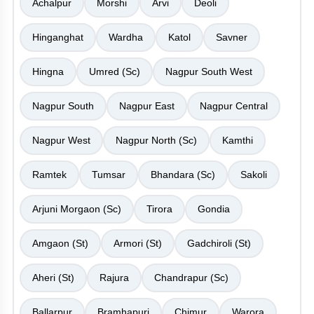
Achalpur
Morshi
Arvi
Deoli
Hinganghat
Wardha
Katol
Savner
Hingna
Umred (Sc)
Nagpur South West
Nagpur South
Nagpur East
Nagpur Central
Nagpur West
Nagpur North (Sc)
Kamthi
Ramtek
Tumsar
Bhandara (Sc)
Sakoli
Arjuni Morgaon (Sc)
Tirora
Gondia
Amgaon (St)
Armori (St)
Gadchiroli (St)
Aheri (St)
Rajura
Chandrapur (Sc)
Ballarpur
Bramhapuri
Chimur
Warora