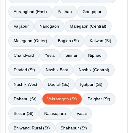
Aurangbad (East)
Paithan
Gangapur
Vaijapur
Nandgaon
Malegaon (Central)
Malegaon (Outer)
Baglan (St)
Kalwan (St)
Chandwad
Yevla
Sinnar
Niphad
Dindori (St)
Nashik East
Nashik (Central)
Nashik West
Deolali (Sc)
Igatpuri (St)
Dahanu (St)
Vekramgrth (St)
Palghar (St)
Boisar (St)
Nalasopara
Vasai
Bhiwandi Rural (St)
Shahapur (St)