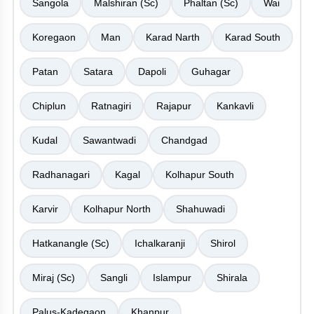
Sangola
Malshiran (Sc)
Phaltan (Sc)
Wai
Koregaon
Man
Karad Narth
Karad South
Patan
Satara
Dapoli
Guhagar
Chiplun
Ratnagiri
Rajapur
Kankavli
Kudal
Sawantwadi
Chandgad
Radhanagari
Kagal
Kolhapur South
Karvir
Kolhapur North
Shahuwadi
Hatkanangle (Sc)
Ichalkaranji
Shirol
Miraj (Sc)
Sangli
Islampur
Shirala
Palus-Kadegaon
Khanpur