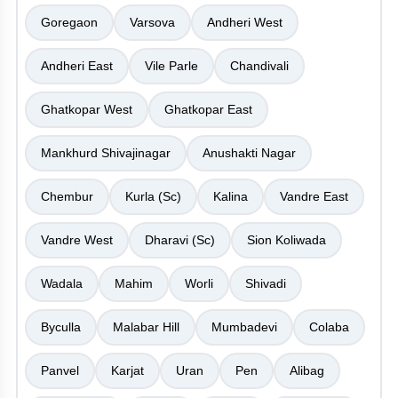
Goregaon
Varsova
Andheri West
Andheri East
Vile Parle
Chandivali
Ghatkopar West
Ghatkopar East
Mankhurd Shivajinagar
Anushakti Nagar
Chembur
Kurla (Sc)
Kalina
Vandre East
Vandre West
Dharavi (Sc)
Sion Koliwada
Wadala
Mahim
Worli
Shivadi
Byculla
Malabar Hill
Mumbadevi
Colaba
Panvel
Karjat
Uran
Pen
Alibag