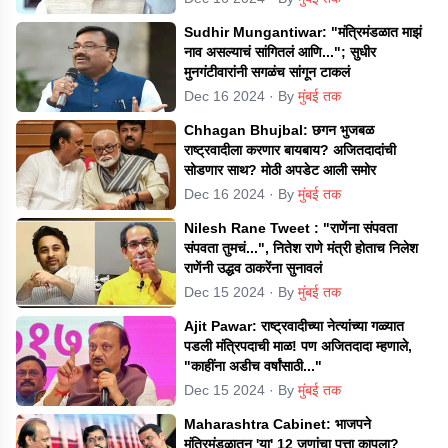
Sudhir Mungantiwar: "मंत्रिमंडळात माझं
नाव असल्याचं सांगितलं आणि..."; सुधीर
मुनगंटीवारांनी सगळंच सांगून टाकलं
Dec 16 2024
· By
मुंबई तक
Chhagan Bhujbal: छगन भुजबळ
राष्ट्रवादीला करणार बायबाय? अजितदादांची
सोडणार साथ? मोठी अपडेट आली समोर
Dec 16 2024
· By
मुंबई तक
Nilesh Rane Tweet : "राणेंना संपवता
संपवता तुमचं...", नितेश राणे मंत्री होताच निलेश
राणेंनी उद्धव ठाकरेंना सुनावलं
Dec 15 2024
· By
मुंबई तक
Ajit Pawar: राष्ट्रवादीच्या नेत्यांच्या गळ्यात
पडली मंत्रिपदाची माळ! पण अजितदादा म्हणाले,
"काहींना अडीच वर्षांसाठी..."
Dec 15 2024
· By
मुंबई तक
Maharashtra Cabinet: भाजपने
मंत्रिमंडळातून 'या' 12 जणांचा पत्ता कापला?