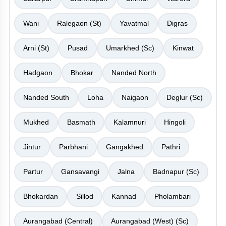
Wani
Ralegaon (St)
Yavatmal
Digras
Arni (St)
Pusad
Umarkhed (Sc)
Kinwat
Hadgaon
Bhokar
Nanded North
Nanded South
Loha
Naigaon
Deglur (Sc)
Mukhed
Basmath
Kalamnuri
Hingoli
Jintur
Parbhani
Gangakhed
Pathri
Partur
Gansavangi
Jalna
Badnapur (Sc)
Bhokardan
Sillod
Kannad
Pholambari
Aurangabad (Central)
Aurangabad (West) (Sc)