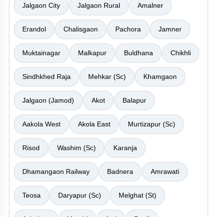
Jalgaon City
Jalgaon Rural
Amalner
Erandol
Chalisgaon
Pachora
Jamner
Muktainagar
Malkapur
Buldhana
Chikhli
Sindhkhed Raja
Mehkar (Sc)
Khamgaon
Jalgaon (Jamod)
Akot
Balapur
Aakola West
Akola East
Murtizapur (Sc)
Risod
Washim (Sc)
Karanja
Dhamangaon Railway
Badnera
Amrawati
Teosa
Daryapur (Sc)
Melghat (St)