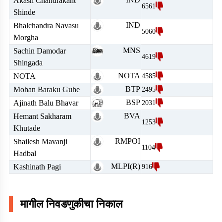
Akash Chandrakant
6561
Shinde
IND
Bhalchandra Navasu
5060
Morgha
MNS
Sachin Damodar
4619
Shingada
NOTA
NOTA
4585
BTP
Mohan Baraku Guhe
2495
BSP
Ajinath Balu Bhavar
2031
BVA
Hemant Sakharam
1253
Khutade
RMPOI
Shailesh Mavanji
1104
Hadbal
MLPI(R)
Kashinath Pagi
916
मागील निवडणुकीचा निकाल