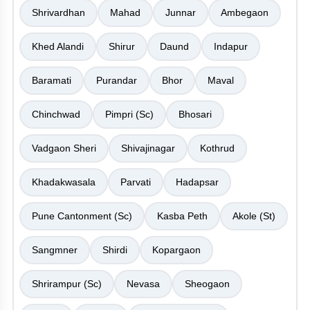
Shrivardhan
Mahad
Junnar
Ambegaon
Khed Alandi
Shirur
Daund
Indapur
Baramati
Purandar
Bhor
Maval
Chinchwad
Pimpri (Sc)
Bhosari
Vadgaon Sheri
Shivajinagar
Kothrud
Khadakwasala
Parvati
Hadapsar
Pune Cantonment (Sc)
Kasba Peth
Akole (St)
Sangmner
Shirdi
Kopargaon
Shrirampur (Sc)
Nevasa
Sheogaon