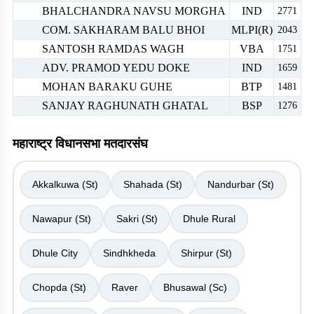
BHALCHANDRA NAVSU MORGHA
IND
2771
COM. SAKHARAM BALU BHOI
MLPI(R)
2043
SANTOSH RAMDAS WAGH
VBA
1751
ADV. PRAMOD YEDU DOKE
IND
1659
MOHAN BARAKU GUHE
BTP
1481
SANJAY RAGHUNATH GHATAL
BSP
1276
महाराष्ट्र विधानसभा मतदारसंघ
Akkalkuwa (St)
Shahada (St)
Nandurbar (St)
Nawapur (St)
Sakri (St)
Dhule Rural
Dhule City
Sindhkheda
Shirpur (St)
Chopda (St)
Raver
Bhusawal (Sc)