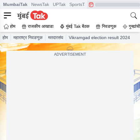
MumbaiTak
NewsTak
UPTak
SportsTak
CrimeTak
Lallantop
A
होम
राजकीय आखाडा
मुंबई Tak बैठक
निवडणूक
गुन्ह्यां
होम
महाराष्ट्र निवडणूक
मतदारसंघ
Vikramgad election result 2024
ADVERTISEMENT