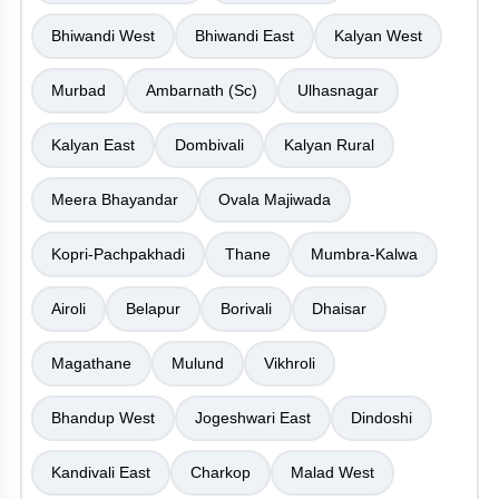
Bhiwandi West
Bhiwandi East
Kalyan West
Murbad
Ambarnath (Sc)
Ulhasnagar
Kalyan East
Dombivali
Kalyan Rural
Meera Bhayandar
Ovala Majiwada
Kopri-Pachpakhadi
Thane
Mumbra-Kalwa
Airoli
Belapur
Borivali
Dhaisar
Magathane
Mulund
Vikhroli
Bhandup West
Jogeshwari East
Dindoshi
Kandivali East
Charkop
Malad West