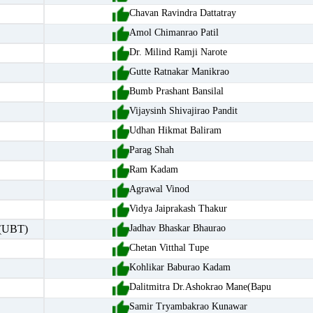
Chavan Ravindra Dattatray
Amol Chimanrao Patil
Dr. Milind Ramji Narote
Gutte Ratnakar Manikrao
Bumb Prashant Bansilal
Vijaysinh Shivajirao Pandit
Udhan Hikmat Baliram
Parag Shah
Ram Kadam
Agrawal Vinod
Vidya Jaiprakash Thakur
(UBT)
Jadhav Bhaskar Bhaurao
Chetan Vitthal Tupe
Kohlikar Baburao Kadam
Dalitmitra Dr.Ashokrao Mane(Bapu
Samir Tryambakrao Kunawar