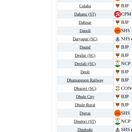
BJP
Colaba
CPM
Dahanu (ST)
BJP
Dahisar
SHS
Dapoli
SHS 
Daryapur (SC)
BJP
Daund
BJP
Deglur (SC)
NCP
Deolali (SC)
BJP
Deoli
BJP
Dhamangaon Railway
CON
Dharavi (SC)
BJP
Dhule City
BJP
Dhule Rural
SHS
Digras
NCP
Dindori (ST)
SHS 
Dindoshi