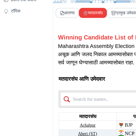
टॉपिक
बातम्या
मतदारसंघ
प्रमुख उमेदव
Winning Candidate List of
Maharashtra Assembly Election Resu
अचूक आणि जलद निकाल आमच्यासोबत पाह
सर्व जाणून घेण्यासाठी आमच्यासोबत राहा.
मतदारसंघ आणि उमेदवार
मतदारसंघ
पक
BJP
Achalpur
NCP
Aheri (ST)