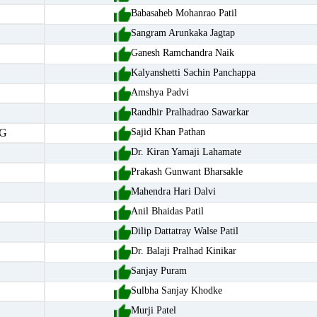
Babasaheb Mohanrao Patil
Sangram Arunkaka Jagtap
Ganesh Ramchandra Naik
Kalyanshetti Sachin Panchappa
Amshya Padvi
Randhir Pralhadrao Sawarkar
G
Sajid Khan Pathan
Dr. Kiran Yamaji Lahamate
Prakash Gunwant Bharsakle
Mahendra Hari Dalvi
Anil Bhaidas Patil
Dilip Dattatray Walse Patil
Dr. Balaji Pralhad Kinikar
Sanjay Puram
Sulbha Sanjay Khodke
Murji Patel