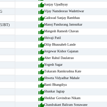
Sanjay Upadhyay
G
Vijay Namdeorao Wadettiwar
Gaikwad Sanjay Rambhau
(UBT)
Manoj Pandurang Jamsutkar
Mangesh Ramesh Chavan
Shivaji Patil
Dilip Bhausaheb Lande
Jorgewar Kishor Gajanan
Aher Rahul Daulatrao
Yogesh Sagar
Tukaram Ramkrushna Kate
Shweta Vidyadhar Mahale
Banti Bhangdiya
Shankar Jagtap
Shekhar Govindrao Nikam
Chandrakant Baliram Sonawane