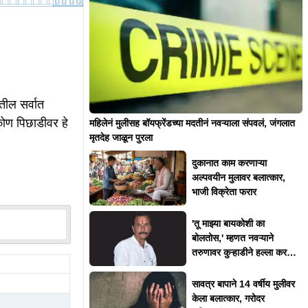
ील सर्वात
ण पिछाडीवर हे
महिलेनं मुलीसह बॉयफ्रेंडच्या मदतीनं नवऱ्याला संपवलं, जंगलात
मृतदेह जाळून पुरला
दुकानात काम करणाऱ्या
अल्पवयीन मुलावर बलात्कार,
भाजी विक्रेता फरार
'तू माझ्या बायकोशी का
बोलतोस,' म्हणत नवऱ्याने
तरुणावर कुऱ्हाडीने हल्ला करत
संपवलं
सावत्र बापाने 14 वर्षीय मुलीवर
केला बलात्कार, गरोदर