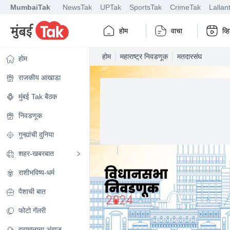
MumbaiTak
NewsTak
UPTak
SportsTak
CrimeTak
Lallan
होम
वाचा
व्
होम
महाराष्ट्र निवडणूक
मतदारसंघ
होम
राजकीय आखाडा
मुंबई Tak बैठक
निवडणूक
गुन्ह्यांची दुनिया
शहर-खबरबात
राशीभविष्य-धर्म
पैशाची बात
फोटो गॅलरी
हवामानाचा अंदाज