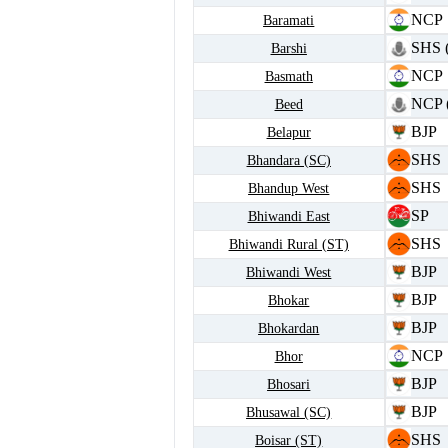
NCP
Baramati
SHS 
Barshi
NCP
Basmath
NCP 
Beed
BJP
Belapur
SHS
Bhandara (SC)
SHS
Bhandup West
SP
Bhiwandi East
SHS
Bhiwandi Rural (ST)
BJP
Bhiwandi West
BJP
Bhokar
BJP
Bhokardan
NCP
Bhor
BJP
Bhosari
BJP
Bhusawal (SC)
SHS
Boisar (ST)