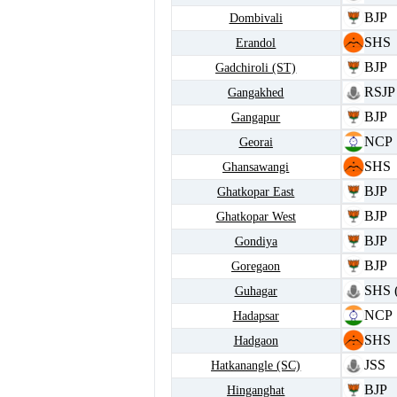
BJP
Dombivali
SHS
Erandol
BJP
Gadchiroli (ST)
RSJP
Gangakhed
BJP
Gangapur
NCP
Georai
SHS
Ghansawangi
BJP
Ghatkopar East
BJP
Ghatkopar West
BJP
Gondiya
BJP
Goregaon
SHS 
Guhagar
NCP
Hadapsar
SHS
Hadgaon
JSS
Hatkanangle (SC)
BJP
Hinganghat