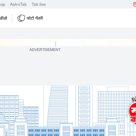
top
AstroTak
Tak.live
हिडीओ
फोटो गॅलरी
ADVERTISEMENT