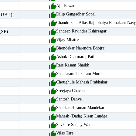
Ajit Pawar
(UBT)
Dilip Gangadhar Sopal
Chandrakant Alias Rajubhaiya Ramakant Nav
(SP)
Sandeep Ravindra Kshirsagar
Vijay Mhatre
Bhondekar Narendra Bhojraj
Ashok Dharmaraj Patil
Rais Kasam Shaikh
Shantaram Tukaram More
Choughule Mahesh Prabhakar
Sreejaya Chavan
Santosh Danve
Shankar Hiraman Mandekar
Mahesh (Dada) Kisan Landge
Savkare Sanjay Waman
Vilas Tare