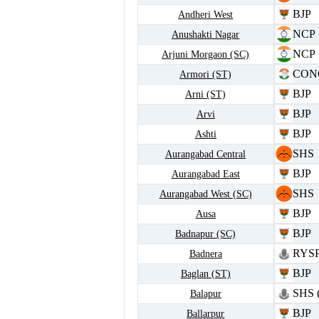
BJP
Andheri West
NCP
Anushakti Nagar
NCP
Arjuni Morgaon (SC)
CON
Armori (ST)
BJP
Arni (ST)
BJP
Arvi
BJP
Ashti
SHS
Aurangabad Central
BJP
Aurangabad East
SHS
Aurangabad West (SC)
BJP
Ausa
BJP
Badnapur (SC)
RYS
Badnera
BJP
Baglan (ST)
SHS 
Balapur
BJP
Ballarpur