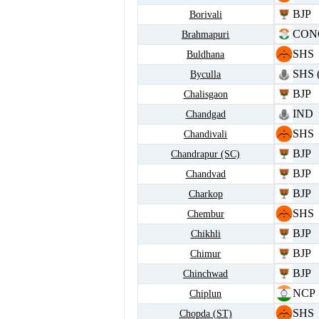
BJP
Borivali
CON
Brahmapuri
SHS
Buldhana
SHS 
Byculla
BJP
Chalisgaon
IND
Chandgad
SHS
Chandivali
BJP
Chandrapur (SC)
BJP
Chandvad
BJP
Charkop
SHS
Chembur
BJP
Chikhli
BJP
Chimur
BJP
Chinchwad
NCP
Chiplun
SHS
Chopda (ST)