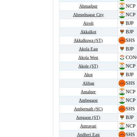
NCP
Ahmadpur
NCP
Ahmednagar City
BJP
Airoli
BJP
Akkalkot
SHS
Akkalkuwa (ST)
BJP
Akola East
CON
Akola West
NCP
Akole (ST)
BJP
Akot
SHS
Alibag
NCP
Amalner
NCP
Ambegaon
SHS
Ambernath (SC)
BJP
Amgaon (ST)
NCP
Amravati
SHS
Andheri East