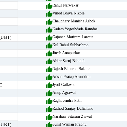
Rahul Narwekar
Vinod Bhiva Nikole
Chaudhary Manisha Ashok
Kadam Yogeshdada Ramdas
(UBT)
Gajanan Motiram Lawate
Kul Rahul Subhashrao
Jitesh Antapurkar
Ahire Saroj Babulal
Rajesh Bhaurao Bakane
Adsad Pratap Arunbhau
G
Jyoti Gaikwad
Anup Agrawal
Raghavendra Patil
Rathod Sanjay Dulichand
Narahari Sitaram Zirwal
(UBT)
Sunil Waman Prabhu