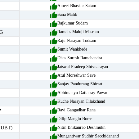
Ameet Bhaskar Satam
Sana Malik
Rajkumar Sudam
G
Ramdas Maluji Masram
Raju Narayan Todsam
Sumit Wankhede
Dhas Suresh Ramchandra
Jaiswal Pradeep Shivnarayan
Atul Moreshwar Save
Sanjay Pandurang Shirsat
Abhimanyu Dattatray Pawar
Kuche Narayan Tilakchand
P
Ravi Gangadhar Rana
Dilip Manglu Borse
(UBT)
Nitin Bhikanrao Deshmukh
Mungantiwar Sudhir Sacchidanand