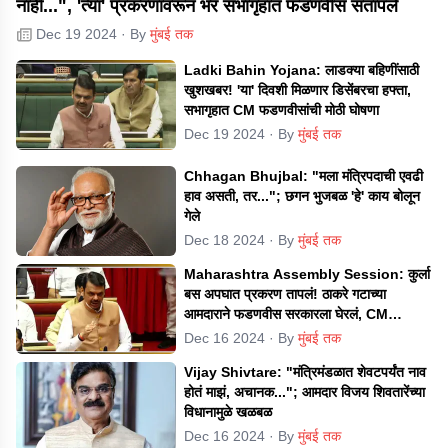
नाही...", 'त्या' प्रकरणावरून भर सभागृहात फडणवीस संतापले
Dec 19 2024
· By
मुंबई तक
Ladki Bahin Yojana: लाडक्या बहिणींसाठी
खुशखबर! 'या' दिवशी मिळणार डिसेंबरचा हफ्ता,
सभागृहात CM फडणवीसांची मोठी घोषणा
Dec 19 2024
· By
मुंबई तक
Chhagan Bhujbal: "मला मंत्रिपदाची एवढी
हाव असती, तर..."; छगन भुजबळ 'हे' काय बोलून
गेले
Dec 18 2024
· By
मुंबई तक
Maharashtra Assembly Session: कुर्ला
बस अपघात प्रकरण तापलं! ठाकरे गटाच्या
आमदाराने फडणवीस सरकारला घेरलं, CM
म्हणाले...
Dec 16 2024
· By
मुंबई तक
Vijay Shivtare: "मंत्रिमंडळात शेवटपर्यंत नाव
होतं माझं, अचानक..."; आमदार विजय शिवतारेंच्या
विधानामुळे खळबळ
Dec 16 2024
· By
मुंबई तक