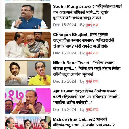
Sudhir Mungantiwar: "मंत्रिमंडळात माझं
नाव असल्याचं सांगितलं आणि..."; सुधीर
मुनगंटीवारांनी सगळंच सांगून टाकलं
Dec 16 2024
· By
मुंबई तक
Chhagan Bhujbal: छगन भुजबळ
राष्ट्रवादीला करणार बायबाय? अजितदादांची
सोडणार साथ? मोठी अपडेट आली समोर
Dec 16 2024
· By
मुंबई तक
Nilesh Rane Tweet : "राणेंना संपवता
संपवता तुमचं...", नितेश राणे मंत्री होताच निलेश
राणेंनी उद्धव ठाकरेंना सुनावलं
Dec 15 2024
· By
मुंबई तक
Ajit Pawar: राष्ट्रवादीच्या नेत्यांच्या गळ्यात
पडली मंत्रिपदाची माळ! पण अजितदादा म्हणाले,
"काहींना अडीच वर्षांसाठी..."
Dec 15 2024
· By
मुंबई तक
Maharashtra Cabinet: भाजपने
मंत्रिमंडळातून 'या' 12 जणांचा पत्ता कापला?