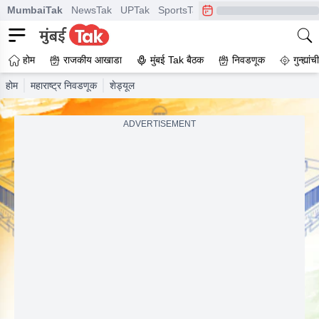
MumbaiTak
NewsTak
UPTak
SportsTak
CrimeTak
Lallantop
A
होम
राजकीय आखाडा
मुंबई Tak बैठक
निवडणूक
गुन्ह्यां
होम
महाराष्ट्र निवडणूक
शेड्यूल
ADVERTISEMENT