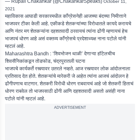
— Rupali Chakankar (@ChakankarSpeaks)
October 11,
2021
महाविकास आघाडी सरकारमधील काँग्रेसनेही आजच्या बंदच्या निमीत्ताने
भाजपवर टीका केली आहे. एकीकडे शेतकऱ्यांच्या विरोधातले कायदे करायचे
आणि नंतर मग शेतकऱ्यांना दहशतवादी ठरवायचं त्यांना ढोंगी म्हणायचं हेच
भाजपचं धोरण आहे असं वक्तव्य काँग्रेसचे प्रदेशाध्यक्ष नाना पटोले यांनी
म्हटलं आहे.
Maharashtra Bandh : ‘शिवभोजन थाळी’ देणाऱ्या हॉटेलचीच
शिवसैनिकांकडून तोडफोड, चंद्रपुरातली घटना
भाजपचे कार्यकर्ते रस्त्यावर उतरले नव्हते. आज रस्त्यावर लोक आंदोलनाला
प्रतिसाद देत होते. शेतकऱ्यांचे मारेकरी जे आहेत त्यांना आजचं आंदोलन हे
ढोंगीपणाच वाटणार. शेतकरी विरोधी धोरण राबवायचं आहे जो शेतकरी हिताचं
धोरण राबवेल तो भाजपसाठी ढोंगी आणि दहशतवादी असतो असंही नाना
पटोले यांनी म्हटलं आहे.
ADVERTISEMENT