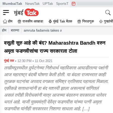
MumbaiTak
NewsTak
UPTak
SportsTak
CrimeTak
Lallantop
A
होम
राजकीय आखाडा
मुंबई Tak बैठक
निवडणूक
गुन्ह्यां
होम
बातम्या
amruta fadanvis takes a dig at state government on m
वसुली सुरु आहे की बंद? Maharashtra Bandh वरुन
अमृता फडणवीसांचा राज्य सरकारला टोला
मुंबई तक
• 12:30 PM • 11 Oct 2021
लखीमपूरमधील दुर्घटनेच्या निशेधार्थ महाविकास आघाडीतल्या पक्षांनी
आज महाराष्ट्र बंदची घोषणा केली होती. या बंदला राज्यभरात काही
तुरळक घटनांचा अपवाद वगळता संमिश्र प्रतिसाद पहायला मिळाला.
एकीकडे सत्ताधाऱ्यांनी हा बंद यशस्वी झाला असल्याचं सांगितलं
असलं तरीही विरोधकांनी मात्र आजच्या बंदवरुन सरकारला धारेवर
धरलं आहे. माजी मुख्यमंत्री देवेंद्र फडणवीस यांच्या पत्नी अमृता
फडणवीस यांनीही सरकारवर निशाणा साधला आहे. […]