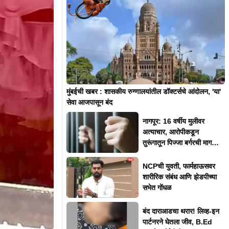
मुंबईची खबर : शासकीय रुग्णालयांतील डॉक्टर्सचे आंदोलन, 'या'
सेवा आजपासून बंद
नागपूर: 16 वर्षीय मुलीवर
अत्याचार, आरोपीकडून
तुरूंगातून पिज्जा बर्गरची मागणी,
म्हणाला..
NCPची युवती, फार्महाऊसवर
शारीरिक संबंध आणि झेडपीच्या
सभेत गोंधळ
बंद दाराआडचा थरार! लिव्ह-इन
पार्टनरने घेतला जीव, B.Ed