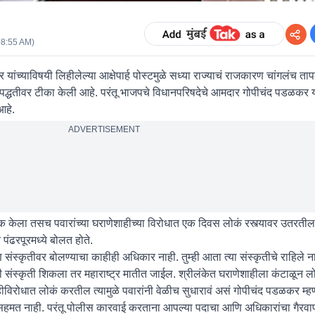
08:55 AM
)
ंच्याविषयी लिहीलेल्या आक्षेपार्ह पोस्टमुळे सध्या राज्याचं राजकारण चांगलंच तापल
च्या पद्धतीवर टीका केली आहे. परंतू भाजपचे विधानपरिषदेचे आमदार गोपीचंद पडळकर 
आहे.
ADVERTISEMENT
क केला तसच पवारांच्या घराणेशाहीच्या विरोधात एक दिवस लोकं रस्त्यावर उतरतील. त
 पंढरपूरमध्ये बोलत होते.
ि संस्कृतीवर बोलण्याचा काहीही अधिकार नाही. तुम्ही आता त्या संस्कृतीचे राहिले न
ची संस्कृती शिकला तर महाराष्ट्र मातीत जाईल. श्रीलंकेत घराणेशाहीला कंटाळून लोक
हीविरोधात लोकं करतील त्यामुळे पवारांनी वेळीच सुधारावं असं गोपीचंद पडळकर म्ह
प सहमत नाही. परंतू पोलीस कारवाई करताना आपल्या पदाचा आणि अधिकारांचा गैरव