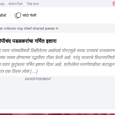
top
AstroTak
Tak.live
हिडीओ
फोटो गॅलरी
r criticize ncp chief sharad pawar in pandharpur
ोपीचंद पडळकरांचा गर्भित इशारा
ार यांच्याविषयी लिहीलेल्या आक्षेपार्ह पोस्टमुळे सध्या राज्याचं राजकारण
ेच्या व्यक्त होण्याच्या पद्धतीवर टीका केली आहे. परंतू भाजपचे विधानपरिष
वार कुटुंबाला गर्भित इशारा दिला आहे. श्रीलंकेत घराणेशाहीला कंटाळून 
ोधात एक दिवस लोकं […]
ADVERTISEMENT