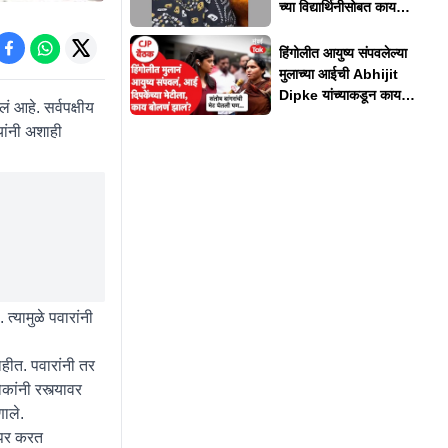
च्या विद्यार्थिनीसोबत काय
घडलं?
हिंगोलीत आयुष्य संपवलेल्या
मुलाच्या आईची Abhijit
Dipke यांच्याकडून काय
ं आहे. सर्वपक्षीय
अपेक्षा?
यांनी अशाही
्यामुळे पवारांनी
ाहीत. पवारांनी तर
ांनी रस्त्यावर
णाले.
ापर करत