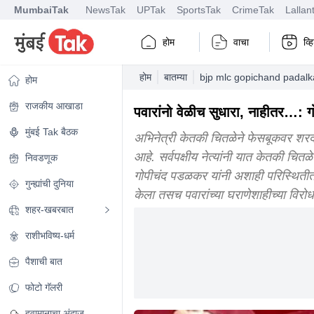
MumbaiTak
NewsTak
UPTak
SportsTak
CrimeTak
Lallan
होम
वाचा
व्
होम
बातम्या
bjp mlc gopichand padalka
होम
राजकीय आखाडा
पवारांनो वेळीच सुधारा, नाहीतर…: ग
मुंबई Tak बैठक
अभिनेत्री केतकी चितळेने फेसबूकवर शरद पव
आहे. सर्वपक्षीय नेत्यांनी यात केतकी चितळ
निवडणूक
गोपीचंद पडळकर यांनी अशाही परिस्थितीत प
गुन्ह्यांची दुनिया
केला तसच पवारांच्या घराणेशाहीच्या विर
शहर-खबरबात
राशीभविष्य-धर्म
पैशाची बात
फोटो गॅलरी
हवामानाचा अंदाज