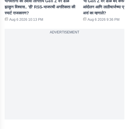
भागवतांना का ठेवावा लागतोय Gen Z वर डोळे
'मी Gen Z वर डोळे बंद करून विश
झाकून विश्वास.. 'ही' RSS-भाजपची अगतिकता की
आंदोलन आणि लाठीचार्जच्या प्रश
स्मार्ट राजकारण?
असं का म्हणाले?
Aug 6 2026 10:13 PM
Aug 6 2026 9:36 PM
ADVERTISEMENT