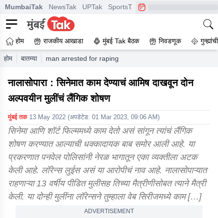
MumbaiTak
NewsTak
UPTak
SportsTak
CrimeTak
Lallantop
A
होम
राजकीय आखाडा
मुंबई Tak बैठक
निवडणूक
गुन्ह्यां
होम
बातम्या
man arrested for raping 2 minor girls in nalasopara afte
नालासोपारा : सिनेमात काम देण्याचं आमिष दाखवून दोन
अल्पवयीन मुलींचं लैंगिक शोषण
मुंबई तक
13 May 2022
(अपडेटेड:
01 Mar 2023, 09:06 AM
)
सिनेमा आणि शॉर्ट फिल्ममध्ये काम देतो असं सांगून त्यांचं लैंगिक
शोषण करण्यात आल्याची धक्कादायक बाब समोर आली आहे. या
प्रकरणात पनवेल पोलिसांनी नेरळ भागातून एका व्यक्तीला अटक
केली आहे. लॉरेन्स लुईस असं या आरोपीचं नाव आहे. नालासोपाऱ्यात
राहणाऱ्या 13 वर्षीय पीडित मुलीसह तिच्या मैत्रीणीसोबत त्याने मैत्री
केली. या दोन्ही मुलींना लॉरेन्सने तुम्हाला वेब सिरीजमध्ये काम […]
ADVERTISEMENT