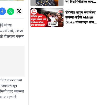
च्या विद्यार्थिनीसोबत काय
घडलं?
हिंगोलीत आयुष्य संपवलेल्या
मुलाच्या आईची Abhijit
Dipke यांच्याकडून काय
डे यांच्या
अपेक्षा?
ात आली आहे, पकंजा
ांशी बोलताना पंकजा
नंतर राज्यात ज्या
ा राजकारणातून
ुतीमध्ये फार जवळचा
राऊत म्हणाले