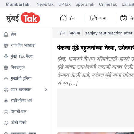
MumbaiTak
NewsTak
UPTak
SportsTak
CrimeTak
Lallan
होम
वाचा
व्
होम
बातम्या
sanjay raut reaction afte
होम
राजकीय आखाडा
पंकजा मुंडे बहुजनांच्या नेत्या, उमे
मुंबई Tak बैठक
मुंबई: भाजपने विधान परिषदेसाठी आपले उमेद
मुंडे यांच्या समर्थकांनी नाराजी व्यक्त के
निवडणूक
देण्यात आली आहे, पकंजा मुंडे यांना उमेद
गुन्ह्यांची दुनिया
संजय […]
शहर-खबरबात
राशीभविष्य-धर्म
पैशाची बात
फोटो गॅलरी
हवामानाचा अंदाज