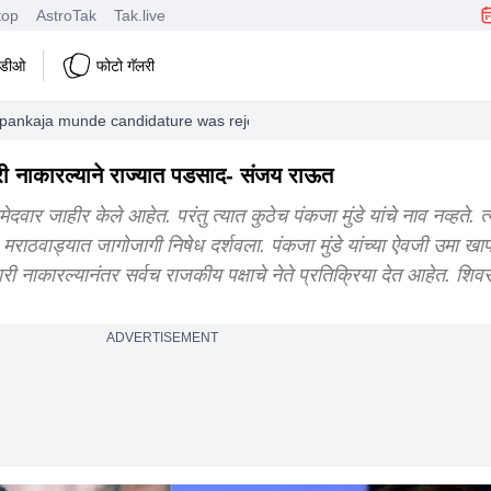
top
AstroTak
Tak.live
हिडीओ
फोटो गॅलरी
r pankaja munde candidature was rejected
दवारी नाकारल्याने राज्यात पडसाद- संजय राऊत
वार जाहीर केले आहेत. परंतु त्यात कुठेच पंकजा मुंडे यांचे नाव नव्हते. त
ली. मराठवाड्यात जागोजागी निषेध दर्शवला. पंकजा मुंडे यांच्या ऐवजी उमा खाप
वारी नाकारल्यानंतर सर्वच राजकीय पक्षाचे नेते प्रतिक्रिया देत आहेत. शि
ADVERTISEMENT