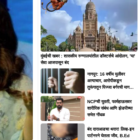
मुंबईची खबर : शासकीय रुग्णालयांतील डॉक्टर्सचे आंदोलन, 'या'
सेवा आजपासून बंद
नागपूर: 16 वर्षीय मुलीवर
अत्याचार, आरोपीकडून
तुरूंगातून पिज्जा बर्गरची मागणी,
म्हणाला..
NCPची युवती, फार्महाऊसवर
शारीरिक संबंध आणि झेडपीच्या
सभेत गोंधळ
बंद दाराआडचा थरार! लिव्ह-इन
पार्टनरने घेतला जीव, B.Ed