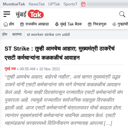
MumbaiTak
NewsTak
UPTak
SportsTak
CrimeTak
Lallantop
A
होम
राजकीय आखाडा
मुंबई Tak बैठक
निवडणूक
गुन्ह्यां
होम
बातम्या
st worker strike cm uddhav thackeray appeal to st worker
ST Strike : तुम्ही आमचेच आहात; मुख्यमंत्री ठाकरेंचं
एसटी कर्मचाऱ्यांना कळकळीचं आवाहन
मुंबई तक
• 09:05 AM • 10 Nov 2021
“तुम्ही आमचेच आहात, बाहेरचे नाहीत”, असं म्हणत मुख्यमंत्री उद्धव
ठाकरे यांनी एसटी कर्मचाऱ्यांना संप मागे घेण्याचं कळकळीचं आवाहन
केलं आहे. गेल्या काही दिवसांपासून राज्यातील एसटी कर्मचाऱ्यांनी संप
पुकारला आहे. त्यामुळे राज्यातील सार्वजनिक वाहतूक विस्कळीत
झाली आहे. आज एसटी कर्मचाऱ्यांनी मंत्रालयावर मोर्चा काढला होता.
त्यानंतर मुख्यमंत्र्यांनी कर्मचाऱ्यांना भावनिक आवाहन केलं. एसटी
महामंडळाचं सरकारमध्ये विलिनीकरण करण्यासह आपल्या […]