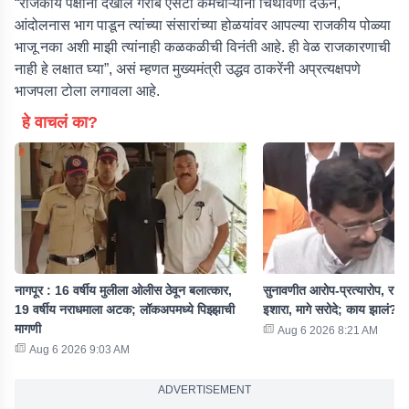
“राजकीय पक्षांनी देखील गरीब एसटी कर्मचाऱ्यांना चिथावणी देऊन,
आंदोलनास भाग पाडून त्यांच्या संसारांच्या होळयांवर आपल्या राजकीय पोळ्या
भाजू नका अशी माझी त्यांनाही कळकळीची विनंती आहे. ही वेळ राजकारणाची
नाही हे लक्षात घ्या”, असं म्हणत मुख्यमंत्री उद्धव ठाकरेंनी अप्रत्यक्षपणे
भाजपला टोला लगावला आहे.
हे वाचलं का?
नागपूर : 16 वर्षीय मुलीला ओलीस ठेवून बलात्कार,
सुनावणीत आरोप-प्रत्यारोप, राऊता
19 वर्षीय नराधमाला अटक; लॉकअपमध्ये पिझ्झाची
इशारा, मागे सरोदे; काय झालं?
मागणी
Aug 6 2026 8:21 AM
Aug 6 2026 9:03 AM
ADVERTISEMENT