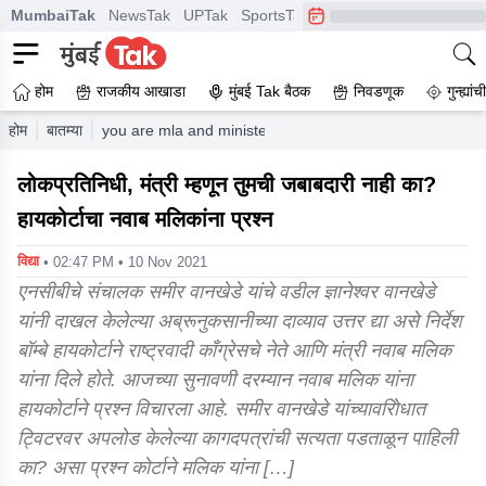
MumbaiTak
NewsTak
UPTak
SportsTak
CrimeTak
Lallantop
A
होम
राजकीय आखाडा
मुंबई Tak बैठक
निवडणूक
गुन्ह्यां
होम
बातम्या
you are mla and minister if you verified information be
लोकप्रतिनिधी, मंत्री म्हणून तुमची जबाबदारी नाही का?
हायकोर्टाचा नवाब मलिकांना प्रश्न
विद्या
• 02:47 PM • 10 Nov 2021
एनसीबीचे संचालक समीर वानखेडे यांचे वडील ज्ञानेश्वर वानखेडे
यांनी दाखल केलेल्या अब्रूनुकसानीच्या दाव्याव उत्तर द्या असे निर्देश
बॉम्बे हायकोर्टाने राष्ट्रवादी काँग्रेसचे नेते आणि मंत्री नवाब मलिक
यांना दिले होते. आजच्या सुनावणी दरम्यान नवाब मलिक यांना
हायकोर्टाने प्रश्न विचारला आहे. समीर वानखेडे यांच्यावरिोधात
ट्विटरवर अपलोड केलेल्या कागदपत्रांची सत्यता पडताळून पाहिली
का? असा प्रश्न कोर्टाने मलिक यांना […]